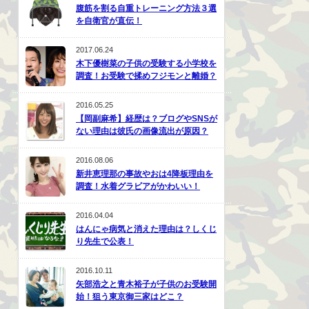
腹筋を割る自重トレーニング方法３選
を自衛官が直伝！
2017.06.24
木下優樹菜の子供の受験する小学校を
調査！お受験で揉めフジモンと離婚？
2016.05.25
【岡副麻希】経歴は？ブログやSNSが
ない理由は彼氏の画像流出が原因？
2016.08.06
新井恵理那の事故やおは4降板理由を
調査！水着グラビアがかわいい！
2016.04.04
はんにゃ病気と消えた理由は？しくじ
り先生で公表！
2016.10.11
矢部浩之と青木裕子が子供のお受験開
始！狙う東京御三家はどこ？