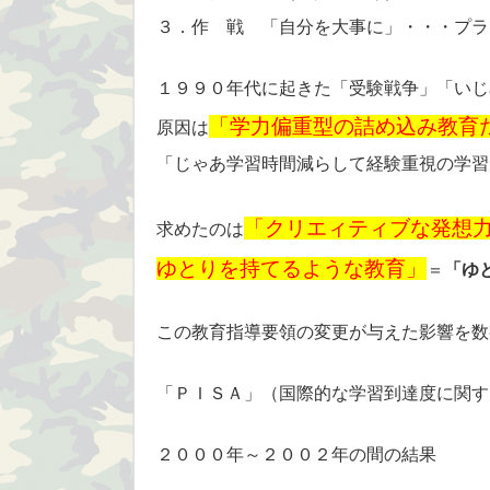
３．作 戦 「自分を大事に」・・・プラ
１９９０年代に起きた「受験戦争」「いじ
「学力偏重型の詰め込み教育
原因は
「じゃあ学習時間減らして経験重視の学習
「クリエィティブな発想
求めたのは
ゆとりを持てるような教育」
＝
「ゆ
この教育指導要領の変更が与えた影響を数
「ＰＩＳＡ」（国際的な学習到達度に関す
２０００年～２００２年の間の結果