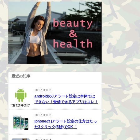
最近の記事
2017.09.03
androidのJアラート設定は本体では
できない！受信できるアプリはコレ！
2017.09.03
iphoneの jアラート設定の仕方はたっ
た3クリック(5秒)でOK！
2017.09.01