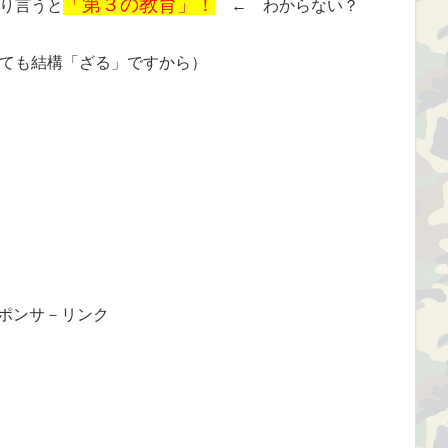
「第３の教育」！
り言うと
← わからない？
ても結構「ざる」ですから）
ポンサ－リンク