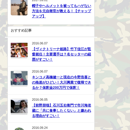
帽子やヘルメットを被ってもハゲない
方法を元自衛官が教える！【チャップ
アップ】
おすすめ記事
2016.06.07
【ヴィクトリーナ姫路】竹下佳江が監
督就任！主要選手は？名セッターの経
歴がすごい！
2016.06.07
キンコメ高橋健一と現在の今野浩喜と
の格差がひどい！大川興業で復帰でき
るか？保釈金200万円で保釈！
2016.06.05
【前野朋哉】石川五右衛門で市川海老
蔵に「共に食事したくない」と嫌われ
る理由がすごい！
2016.09.24