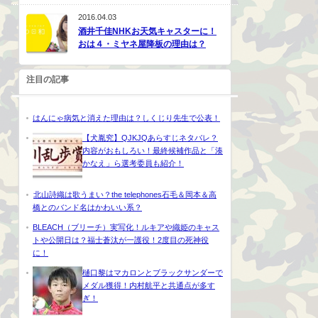
2016.04.03
酒井千佳NHKお天気キャスターに！
おは４・ミヤネ屋降板の理由は？
注目の記事
はんにゃ病気と消えた理由は？しくじり先生で公表！
【犬胤究】QJKJQあらすじネタバレ？
内容がおもしろい！最終候補作品と「湊
かなえ」ら選考委員も紹介！
北山詩織は歌うまい？the telephones石毛＆岡本＆高
橋とのバンド名はかわいい系？
BLEACH（ブリーチ）実写化！ルキアや織姫のキャス
トや公開日は？福士蒼汰が一護役！2度目の死神役
に！
樋口黎はマカロンとブラックサンダーで
メダル獲得！内村航平と共通点が多す
ぎ！