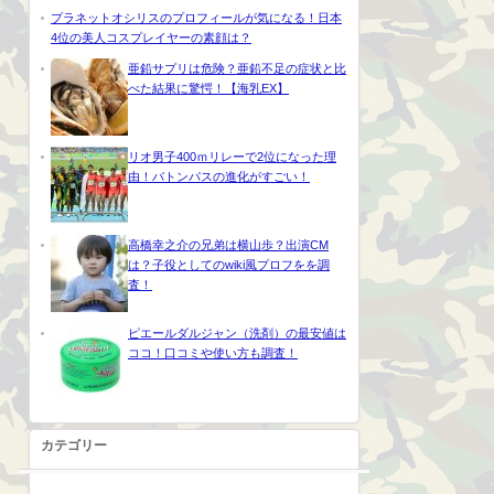
プラネットオシリスのプロフィールが気になる！日本
4位の美人コスプレイヤーの素顔は？
亜鉛サプリは危険？亜鉛不足の症状と比
べた結果に驚愕！【海乳EX】
リオ男子400ｍリレーで2位になった理
由！バトンパスの進化がすごい！
高橋幸之介の兄弟は横山歩？出演CM
は？子役としてのwiki風プロフをを調
査！
ピエールダルジャン（洗剤）の最安値は
ココ！口コミや使い方も調査！
カテゴリー