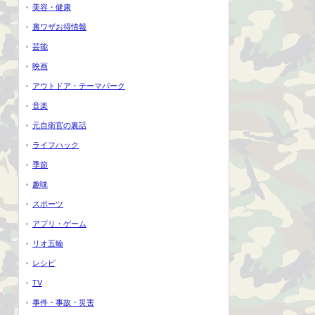
美容・健康
裏ワザお得情報
芸能
映画
アウトドア・テーマパーク
音楽
元自衛官の裏話
ライフハック
季節
趣味
スポーツ
アプリ・ゲーム
リオ五輪
レシピ
TV
事件・事故・災害