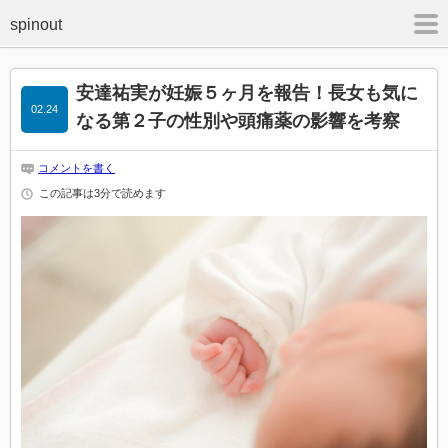
m
安達祐実が妊娠５ヶ月を報告！長女も気に
02.24
なる第２子の性別や頭痛薬の影響を考察
コメントを書く
この記事は3分で読めます