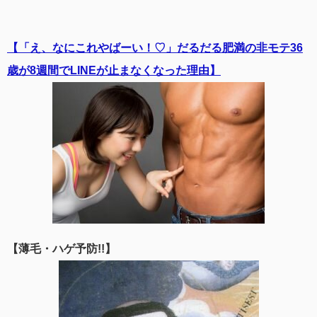
【「え、なにこれやばーい！♡」だるだる肥満の非モテ36
歳が8週間でLINEが止まなくなった理由】
【薄毛・ハゲ予防!!】