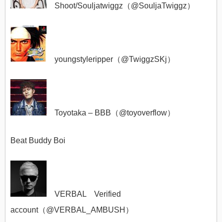
Shoot/Souljatwiggz（@
SouljaTwiggz）
youngstyleripper（@
TwiggzSKj）
Toyotaka – BBB（@
toyoverflow）
Beat Buddy Boi
VERBAL Verified
account（@
VERBAL_AMBUSH）