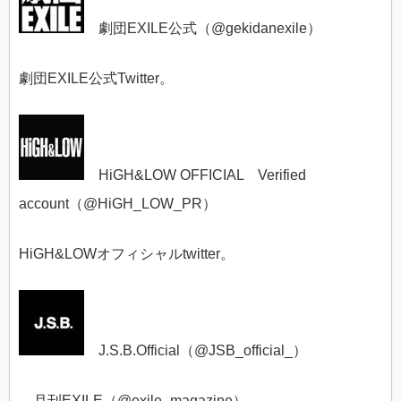
劇団EXILE公式（
@
gekidanexile）
劇団EXILE公式Twitter。
HiGH&LOW OFFICIAL Verified
account（@
HiGH_LOW_PR）
HiGH&LOWオフィシャルtwitter。
J.S.B.Official（@
JSB_official_）
月刊EXILE（@
exile_magazine）