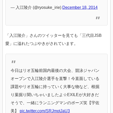
— 入江陵介 (@ryosuke_irie)
December 18, 2014
「入江陵介」さんのツイッターを見ても「三代目JSB
愛」に溢れたつぶやきがされています。
今日はリオ五輪前国内最後の大会、競泳ジャパン
オープンで入江陵介選手を直撃！今直面している
課題やリオ五輪に持っていく大事な物など、根掘
り葉掘り聞いちゃいましたよ☆EXILEが大好きだ
そうで、一緒にランニングマンのポーズ笑【宇佐
美】
pic.twitter.com/SRJmotJaU3