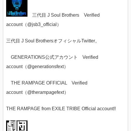
三代目 J Soul Brothers Verified
account（@
jsb3_official）
三代目 J Soul BrothersオフィシャルTwitter。
GENERATIONS公式アカウント Verified
account（@
generationsfext）
THE RAMPAGE OFFICIAL
Verified
account（
@
therampagefext
）
THE RAMPAGE from EXILE TRIBE Official account!!