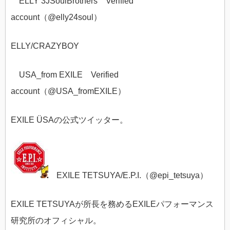
ELLY 3JSoulBrothers Verified
account（@
elly24soul）
ELLY/CRAZYBOY
USA_from EXILE Verified
account（@
USA_fromEXILE）
EXILE ÜSAの公式ツイッター。
EXILE TETSUYA/E.P.I.（@
epi_tetsuya）
EXILE TETSUYAが所長を務めるEXILEパフォーマンス
研究所のオフィシャル。