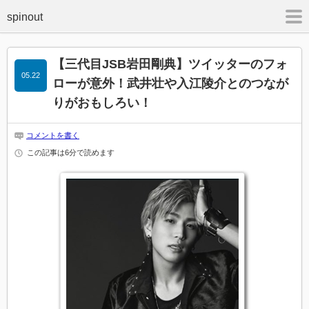
m
【三代目JSB岩田剛典】ツイッターのフォ
05.22
ローが意外！武井壮や入江陵介とのつなが
りがおもしろい！
コメントを書く
この記事は6分で読めます