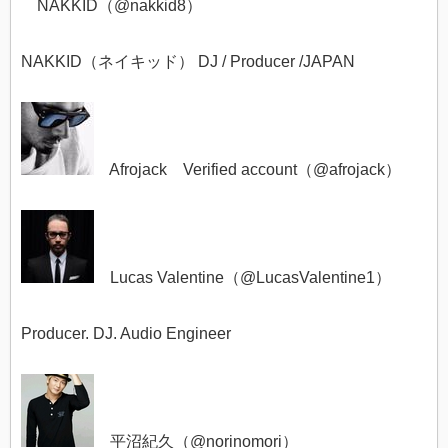
NAKKID（@
nakkid8）
NAKKID（ネイキッド） DJ / Producer /JAPAN
Afrojack
Verified account（
@
afrojack
）
Lucas Valentine（@
LucasValentine1）
Producer. DJ. Audio Engineer
平沼紀久（@
norinomori）