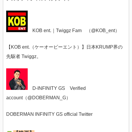
KOB ent.｜Twiggz Fam （@
KOB_ent）
【KOB ent.（ケーオービーエント）】日本KRUMP界の
先駆者 Twiggz。
D-INFINITY GS Verified
account（@
DOBERMAN_G）
DOBERMAN INFINITY GS official Twitter