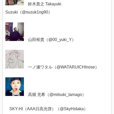
鈴木貴之 Takayuki
Suzuki（@
suzuk1ng90）
山田裕貴（@
00_yuki_Y）
一ノ瀬ワタル（@
WATARUICHInose）
高畑 充希（@
mitsuki_tamago）
SKY-HI（AAA日高光啓）（@
SkyHidaka）