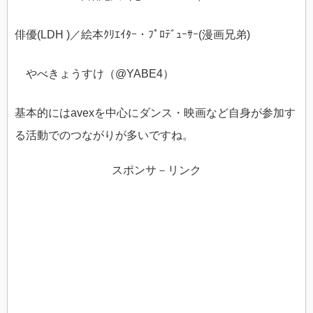
俳優(LDH )／絵本ｸﾘｴｲﾀｰ・ﾌﾟﾛﾃﾞｭｰｻｰ(漫画兄弟)
やべきょうすけ（@
YABE4）
基本的にはavexを中心にダンス・映画など自身が参加す
る活動でのつながりが多いですね。
スポンサ－リンク