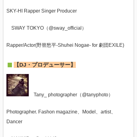
SKY-HI Rapper Singer Producer
SWAY TOKYO（@
sway_official）
Rapper/Actor(野替愁平-Shuhei Nogae- for 劇団EXILE)
【DJ・プロデューサー】
Tany_ photographer（@
tanyphoto）
Photographer. Fashon magazine、Model、artist、
Dancer