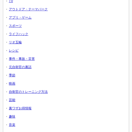
TV
アウトドア・テーマパーク
アプリ・ゲーム
スポーツ
ライフハック
リオ五輪
レシピ
事件・事故・災害
元自衛官の裏話
季節
映画
自衛官のトレーニング方法
芸能
裏ワザお得情報
趣味
音楽