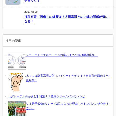
チェック！
2017.06.24
福良有貴（画像）の経歴は？太田真司との内縁の関係が気に
なる！
注目の記事
ラニーニャとエルニーニョの違いは？2016は猛暑厳冬！
水虫には塩素系漂白剤（ハイター）が効く！？自衛官が薦める水
虫対策！
【グレーテルのかまど】格別！！濃厚クリームパンのレシピ
リオ男子400ｍリレーで2位になった理由！バトンパスの進化がす
ごい！