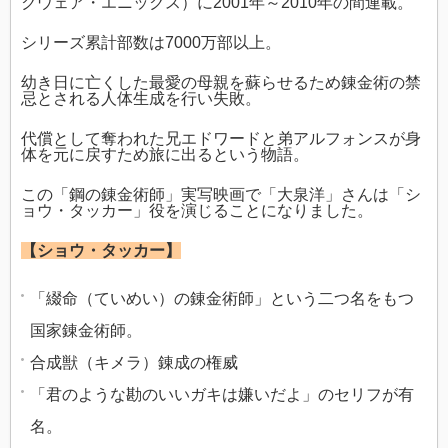
クウェア・エニックス）に2001年～2010年の間連載。
シリーズ累計部数は7000万部以上。
幼き日に亡くした最愛の母親を蘇らせるため錬金術の禁
忌とされる人体生成を行い失敗。
代償として奪われた兄エドワードと弟アルフォンスが身
体を元に戻すため旅に出るという物語。
この「鋼の錬金術師」実写映画で「大泉洋」さんは「シ
ョウ・タッカー」役を演じることになりました。
【ショウ・タッカー】
「綴命（ていめい）の錬金術師」という二つ名をもつ
国家錬金術師。
合成獣（キメラ）錬成の権威
「君のような勘のいいガキは嫌いだよ」のセリフが有
名。