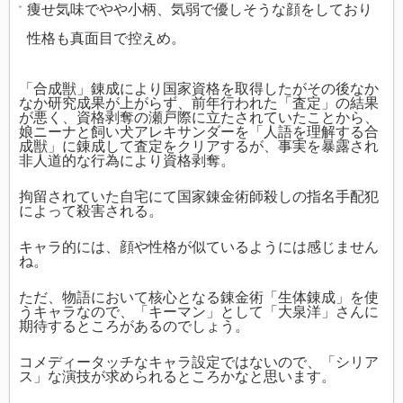
痩せ気味でやや小柄、気弱で優しそうな顔をしており
性格も真面目で控えめ。
「合成獣」錬成により国家資格を取得したがその後なか
なか研究成果が上がらず、前年行われた「査定」の結果
が悪く、資格剥奪の瀬戸際に立たされていたことから、
娘ニーナと飼い犬アレキサンダーを「人語を理解する合
成獣」に錬成して査定をクリアするが、事実を暴露され
非人道的な行為により資格剥奪。
拘留されていた自宅にて国家錬金術師殺しの指名手配犯
によって殺害される。
キャラ的には、顔や性格が似ているようには感じません
ね。
ただ、物語において核心となる錬金術「生体錬成」を使
うキャラなので、「キーマン」として「大泉洋」さんに
期待するところがあるのでしょう。
コメディータッチなキャラ設定ではないので、「シリア
ス」な演技が求められるところかなと思います。