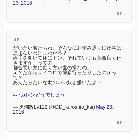
23, 2016
だいたい君たちね、そんなにお望み通りに物事は
進まないわけよわかる？
両手を叩いて床にドン、それでいつも都合良く行
きますか、っての。
都合悪い方に動く方が世の常なの。
え？だからサイコロで博多行ったりしたのかっ
て？
あんたみたいな勘のいい奴ぁ嫌いだよ！
#ハガレンどうでしょう
— 黒潮改Lv122 (@DD_kuroshio_kai)
May 23,
2016