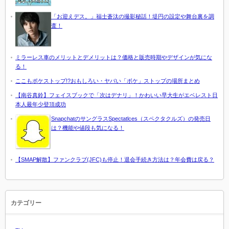
「お迎えデス。」福士蒼汰の撮影秘話！堤円の設定や舞台裏を調
査！
ミラーレス車のメリットとデメリットは？価格と販売時期やデザインが気にな
る！
ここもポケストップ!?おもしろい・ヤバい「ボケ」ストップの場所まとめ
【南谷真鈴】フェイスブックで「次はデナリ」！かわいい早大生がエベレスト日
本人最年少登頂成功
SnapchatのサングラスSpectatlces（スペクタクルズ）の発売日
は？機能や値段も気になる！
【SMAP解散】ファンクラブ(JFC)も停止！退会手続き方法は？年会費は戻る？
カテゴリー