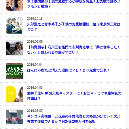
木下優樹菜の子供の受験する小学校を調査！お受験で揉めフ
ジモンと離婚？
2016.10.11
矢部浩之と青木裕子が子供のお受験開始！狙う東京御三家は
どこ？
2016.06.05
【前野朋哉】石川五右衛門で市川海老蔵に「共に食事したく
ない」と嫌われる理由がすごい！
2016.04.04
はんにゃ病気と消えた理由は？しくじり先生で公表！
2016.04.03
酒井千佳NHKお天気キャスターに！おは４・ミヤネ屋降板の
理由は？
2016.06.07
キンコメ高橋健一と現在の今野浩喜との格差がひどい！大川
興業で復帰できるか？保釈金200万円で保釈！