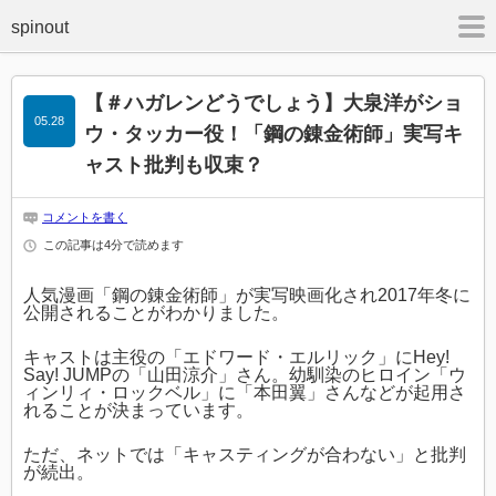
m
【＃ハガレンどうでしょう】大泉洋がショ
05.28
ウ・タッカー役！「鋼の錬金術師」実写キ
ャスト批判も収束？
コメントを書く
この記事は4分で読めます
人気漫画「鋼の錬金術師」が実写映画化され2017年冬に
公開されることがわかりました。
キャストは主役の「エドワード・エルリック」にHey!
Say! JUMPの「山田涼介」さん。幼馴染のヒロイン「ウ
ィンリィ・ロックベル」に「本田翼」さんなどが起用さ
れることが決まっています。
ただ、ネットでは「キャスティングが合わない」と批判
が続出。