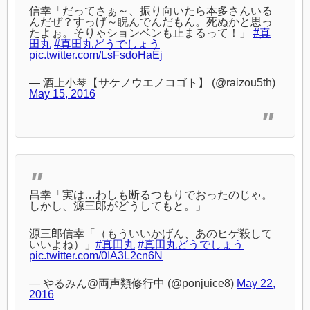
信幸「だってさぁ～、振り向いたら本多さんいる
んだぜ？すっげ～睨んでんだもん。死ぬかと思っ
たよぉ。そりゃションベンも止まるって！」
#真
田丸
#真田丸どうでしょう
pic.twitter.com/LsFsdoHaEj
— 酒上小琴【サケノウエノコゴト】 (@raizou5th)
May 15, 2016
昌幸「実は…わしも断るつもりでおったのじゃ。
しかし、源三郎がどうしてもと。」
源三郎信幸「（もういいかげん、あのヒゲ殺して
いいよね）」
#真田丸
#真田丸どうでしょう
pic.twitter.com/0IA3L2cn6N
— やるみん@両声類修行中 (@ponjuice8)
May 22,
2016