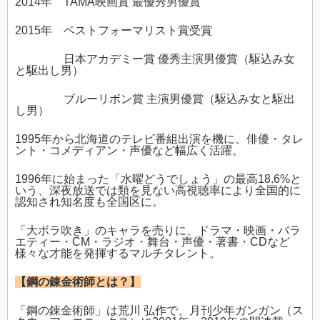
2014年 TAMA映画賞 最優秀男優賞
2015年 ベストフォーマリスト賞受賞
日本アカデミー賞 優秀主演男優賞（駆込み女
と駆出し男）
ブルーリボン賞 主演男優賞（駆込み女と駆出
し男）
1995年から北海道のテレビ番組出演を機に、俳優・タレ
ント・コメディアン・声優など幅広く活躍。
1996年に始まった「水曜どうでしょう」の最高18.6%と
いう、深夜放送では類を見ない高視聴率により全国的に
認知され知名度も全国区に。
「大ボラ吹き」のキャラを売りに、ドラマ・映画・バラ
エティー・CM・ラジオ・舞台・声優・著書・CDなど
様々な才能を発揮するマルチタレント。
【鋼の錬金術師とは？】
「鋼の錬金術師」は荒川 弘作で、月刊少年ガンガン（ス