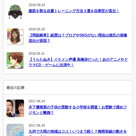
2016.09.24
腹筋を割る自重トレーニング方法３選を自衛官が直伝！
2016.05.25
【岡副麻希】経歴は？ブログやSNSがない理由は彼氏の画像
流出が原因？
2016.05.11
【うらたぬき】イケメン声優 高橋渉だった！あのアニメやド
ラマCD・ゲームに出演中！
最近の記事
2017.06.24
木下優樹菜の子供の受験する小学校を調査！お受験で揉めフ
ジモンと離婚？
2017.06.24
九州で大雨の地域はココ！いつまで続く？梅雨前線の動きを