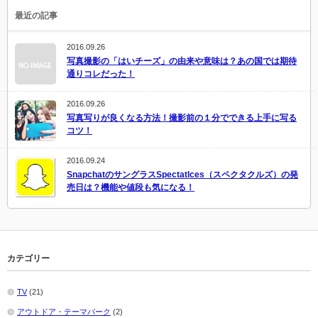
最近の記事
2016.09.26
写真撮影の「はいチーズ」の由来や意味は？あの国では期待
通りコレだった！
2016.09.26
写真写りが良くなる方法！撮影前の１分でできる上手に写る
コツ！
2016.09.24
SnapchatのサングラスSpectatlces（スペクタクルズ）の発
売日は？機能や値段も気になる！
カテゴリー
TV
(21)
アウトドア・テーマパーク
(2)