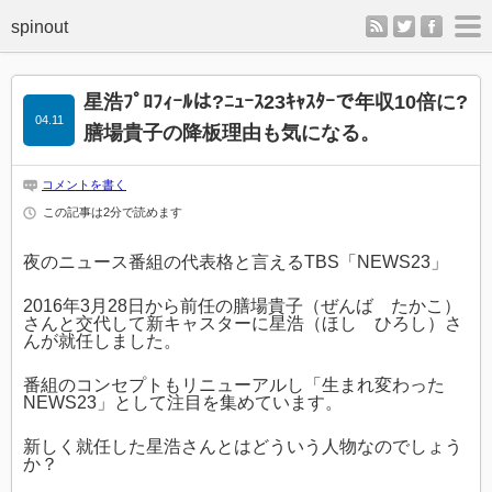
rss
twitter
faceb
m
星浩ﾌﾟﾛﾌｨｰﾙは?ﾆｭｰｽ23ｷｬｽﾀｰで年収10倍に?
04.11
膳場貴子の降板理由も気になる。
コメントを書く
この記事は2分で読めます
夜のニュース番組の代表格と言えるTBS「NEWS23」
2016年3月28日から前任の膳場貴子（ぜんば たかこ）
さんと交代して新キャスターに星浩（ほし ひろし）さ
んが就任しました。
番組のコンセプトもリニューアルし「生まれ変わった
NEWS23」として注目を集めています。
新しく就任した星浩さんとはどういう人物なのでしょう
か？