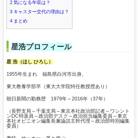
2
気になる年収は？
3
キャスター交代の理由は？
4
まとめ
星浩プロフィール
星 浩（ほし ひろし）
1955年生まれ 福島県白河市出身。
東大教養学部卒（東大大学院特任教授歴あり）
朝日新聞の勤務歴 1979年～2016年（37年）
（長野支局～千葉支局～東京本社政治部記者～ワシント
ンDC特派員～政治部デスク～政治担当編集委員～東京
本社オピニオン編集長兼論説主幹代理～政治部特別編集
委員）