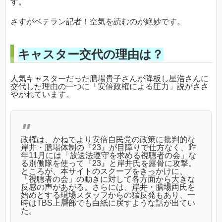
す。
さすがベテラン記者！空気を読むのが絶妙です。
キャスター交代の理由は？
人気キャスターだった膳場貴子さんが降板し星浩さんに
交代した理由の一つに「安倍政権による圧力」説がささ
やかれています。
政権は、かねてより安倍自民党の政策に批判的な
岸井・膳場体制の『23』が目障りで仕方なく、昨
年11月には「放送法遵守を求める視聴者の会」な
る別働隊を使って『23』と岸井氏を露骨に攻撃。
ところが、本サイトのスクープをきっかけに、
「視聴者の会」の動きに対して各方面から大きな
反感の声があがる。さらには、岸井・膳場両氏を
始めとする現場スタッフからの猛反発もあり、一
時はTBS上層部でも白紙に戻すような話が出てい
た。