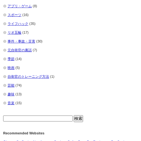
アプリ・ゲーム
(8)
スポーツ
(16)
ライフハック
(35)
リオ五輪
(17)
事件・事故・災害
(30)
元自衛官の裏話
(7)
季節
(14)
映画
(5)
自衛官のトレーニング方法
(1)
芸能
(74)
趣味
(13)
音楽
(15)
Recommended Websites