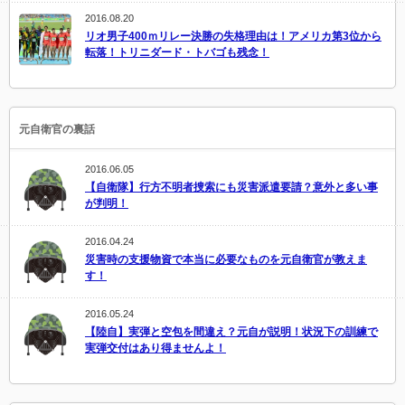
2016.08.20
リオ男子400ｍリレー決勝の失格理由は！アメリカ第3位から
転落！トリニダード・トバゴも残念！
元自衛官の裏話
2016.06.05
【自衛隊】行方不明者捜索にも災害派遣要請？意外と多い事
が判明！
2016.04.24
災害時の支援物資で本当に必要なものを元自衛官が教えま
す！
2016.05.24
【陸自】実弾と空包を間違え？元自が説明！状況下の訓練で
実弾交付はあり得ませんよ！