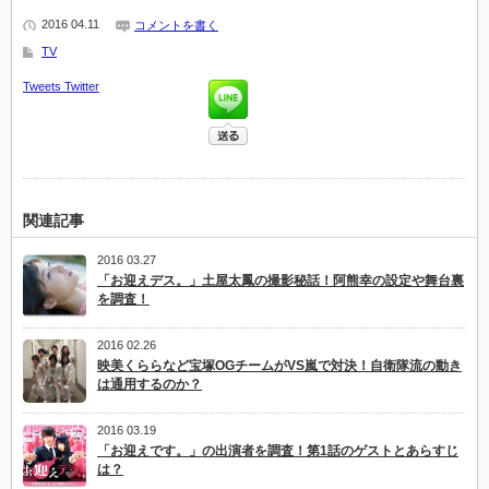
2016 04.11
コメントを書く
TV
Tweets
Twitter
関連記事
2016 03.27
「お迎えデス。」土屋太鳳の撮影秘話！阿熊幸の設定や舞台裏
を調査！
2016 02.26
映美くららなど宝塚OGチームがVS嵐で対決！自衛隊流の動き
は通用するのか？
2016 03.19
「お迎えです。」の出演者を調査！第1話のゲストとあらすじ
は？