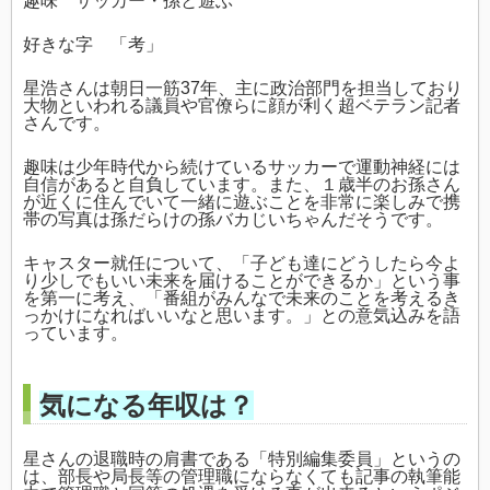
趣味 サッカー・孫と遊ぶ
好きな字 「考」
星浩さんは朝日一筋37年、主に政治部門を担当しており
大物といわれる議員や官僚らに顔が利く超ベテラン記者
さんです。
趣味は少年時代から続けているサッカーで運動神経には
自信があると自負しています。また、１歳半のお孫さん
が近くに住んでいて一緒に遊ぶことを非常に楽しみで携
帯の写真は孫だらけの孫バカじいちゃんだそうです。
キャスター就任について、「子ども達にどうしたら今よ
り少しでもいい未来を届けることができるか」という事
を第一に考え、「番組がみんなで未来のことを考えるき
っかけになればいいなと思います。」との意気込みを語
っています。
気になる年収は？
星さんの退職時の肩書である「特別編集委員」というの
は、部長や局長等の管理職にならなくても記事の執筆能