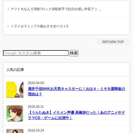
テツトモなんで演歌?ロック演歌歌手で紅白出場し年収アッ…
トライセラトップス曲おすすめベスト3
RETURN TOP
人気の記事
2016.04.03
酒井千佳NHKお天気キャスターに！おは４・ミヤネ屋降板の
理由は？
2016.05.11
【うらたぬき】イケメン声優 高橋渉だった！あのアニメやド
ラマCD・ゲームに出演中！
2016.03.24