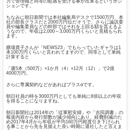
力で管理職と同等の処遇を受ける事が出来るというポジ
ションです。
ちなみに朝日新聞では本社編集局デスクで1500万円、本
社の部長クラスだと2000万円位だそうで、さらに論説委
員や編集委員などの幹部ではそれを上回る額を貰えるよ
うなので、年収は2,000～3,000万円くらいと見積もられ
ます。
膳場貴子さんが「NEWS23」でもらっていたギャラは1
本100万円くらいと言われてますので、同等として単純
計算すると
「週5本（500万）×1か月（4）×12月（12）」で2億
4000万円。
さらに専属契約などがあればプラスαです。
朝日社員の時を3000万円としても単純に8倍以上の年収
を得ることになりますね。
朝日新聞社は2014年の「従軍慰安婦」や「吉田調書」の
報道内容から発行部数が減少傾向にあり、経費削減のた
め2017年4月から年収が平均160万円程度引き下げられ
る事ことから先を見据えた良い時期に退社したと言えま