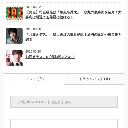
2016 05.22
【笑点】司会後任は「春風亭昇太」！歌丸の最終回を紹介！大
喜利は引退でも落語は続ける！
2016 03.26
「お迎えデス。」福士蒼汰の撮影秘話！堤円の設定や舞台裏を
調査！
2016 03.20
お迎えデス。のPR動画まとめ！
コメント ( 0 )
トラックバック ( 0 )
この記事へのコメントはありません。