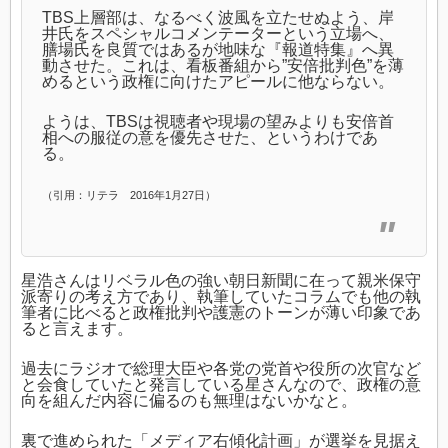
TBS上層部は、なるべく波風を立たせぬよう、岸
井氏をスペシャルコメンテーターという立場へ、
膳場氏を良質ではあるが地味な『報道特集』へ異
動させた。これは、看板番組から”安倍批判色”を薄
めるという政権に向けたアピールに他ならない。
ようは、TBSは視聴者や現場の望みよりも安倍首
相への服従の意を優先させた、というわけであ
る。
（引用：リテラ 2016年1月27日）
星浩さんはリベラル色の強い朝日新聞に在って親米保守
派寄りの考え方であり、執筆していたコラムでも他の執
筆者に比べると政権批判や護憲のトーンが薄い印象であ
ると言えます。
過去にラジオで総理大臣や各党の党首や役所の次官など
と会食していたと発言している星さんなので、政権の意
向を組んだ内容に偏るのも無理はないかなと。
裏で進められた「メディア右傾化計画」が選挙を見据え