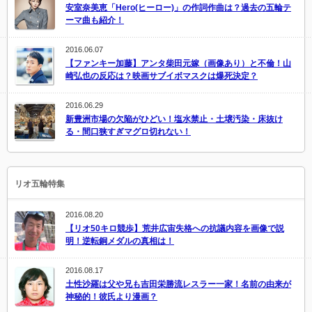
安室奈美恵「Hero(ヒーロー)」の作詞作曲は？過去の五輪テ
ーマ曲も紹介！
2016.06.07
【ファンキー加藤】アンタ柴田元嫁（画像あり）と不倫！山
崎弘也の反応は？映画サブイボマスクは爆死決定？
2016.06.29
新豊洲市場の欠陥がひどい！塩水禁止・土壌汚染・床抜け
る・間口狭すぎマグロ切れない！
リオ五輪特集
2016.08.20
【リオ50キロ競歩】荒井広宙失格への抗議内容を画像で説
明！逆転銅メダルの真相は！
2016.08.17
土性沙羅は父や兄も吉田栄勝流レスラー一家！名前の由来が
神秘的！彼氏より漫画？