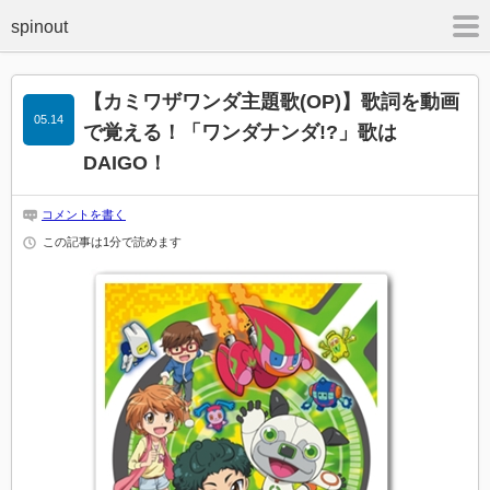
m
【カミワザワンダ主題歌(OP)】歌詞を動画
05.14
で覚える！「ワンダナンダ!?」歌は
DAIGO！
コメントを書く
この記事は1分で読めます