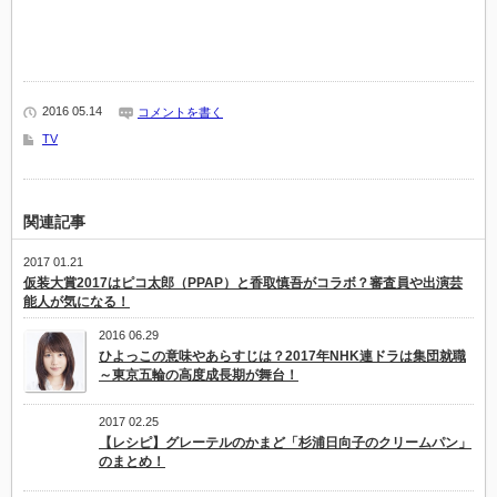
2016 05.14
コメントを書く
TV
関連記事
2017 01.21
仮装大賞2017はピコ太郎（PPAP）と香取慎吾がコラボ？審査員や出演芸
能人が気になる！
2016 06.29
ひよっこの意味やあらすじは？2017年NHK連ドラは集団就職
～東京五輪の高度成長期が舞台！
2017 02.25
【レシピ】グレーテルのかまど「杉浦日向子のクリームパン」
のまとめ！