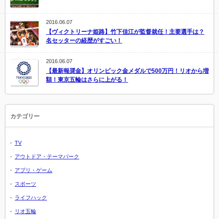
2016.06.07
【ヴィクトリーナ姫路】竹下佳江が監督就任！主要選手は？
名セッターの経歴がすごい！
2016.06.07
【最新報奨金】オリンピック金メダルで500万円！リオから増
額！東京五輪はさらに上がる！
カテゴリー
TV
アウトドア・テーマパーク
アプリ・ゲーム
スポーツ
ライフハック
リオ五輪