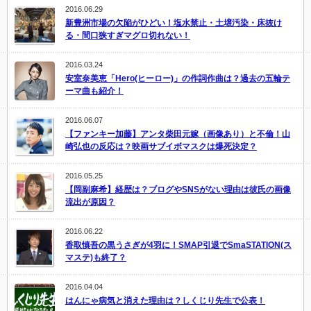
2016.06.29
新豊洲市場の欠陥がひどい！塩水禁止・土壌汚染・床抜け
る・間口狭すぎマグロ切れない！
2016.03.24
安室奈美恵「Hero(ヒーロー)」の作詞作曲は？過去の五輪テ
ーマ曲も紹介！
2016.06.07
【ファンキー加藤】アンタ柴田元嫁（画像あり）と不倫！山
崎弘也の反応は？映画サブイボマスクは爆死決定？
2016.05.25
【岡副麻希】経歴は？ブログやSNSがない理由は彼氏の画像
流出が原因？
2016.06.22
香取慎吾の黒うさぎが4羽に！SMAP引退でSmaSTATION(ス
マステ)も終了？
2016.04.04
はんにゃ病気と消えた理由は？しくじり先生で公表！