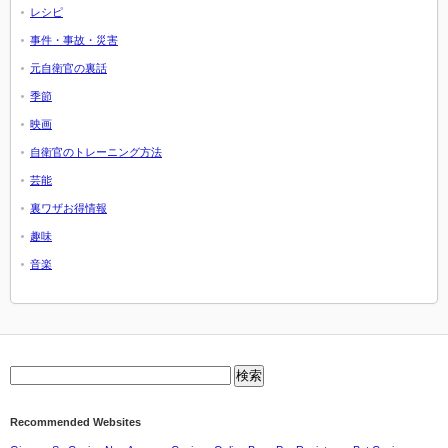
レシピ
事件・事故・災害
元自衛官の裏話
季節
映画
自衛官のトレーニング方法
芸能
裏ワザお得情報
趣味
音楽
Recommended Websites