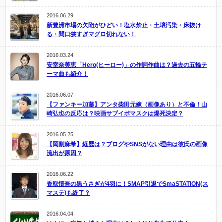
2016.06.29
新豊洲市場の欠陥がひどい！塩水禁止・土壌汚染・床抜け
る・間口狭すぎマグロ切れない！
2016.03.24
安室奈美恵「Hero(ヒーロー)」の作詞作曲は？過去の五輪テ
ーマ曲も紹介！
2016.06.07
【ファンキー加藤】アンタ柴田元嫁（画像あり）と不倫！山
崎弘也の反応は？映画サブイボマスクは爆死決定？
2016.05.25
【岡副麻希】経歴は？ブログやSNSがない理由は彼氏の画像
流出が原因？
2016.06.22
香取慎吾の黒うさぎが4羽に！SMAP引退でSmaSTATION(ス
マステ)も終了？
2016.04.04