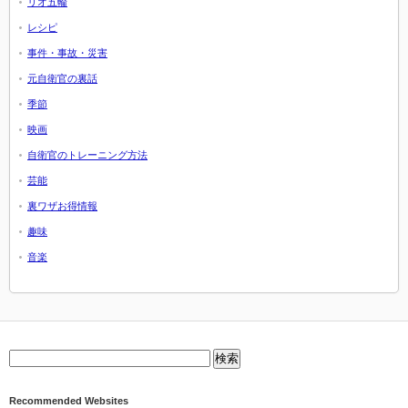
リオ五輪
レシピ
事件・事故・災害
元自衛官の裏話
季節
映画
自衛官のトレーニング方法
芸能
裏ワザお得情報
趣味
音楽
Recommended Websites