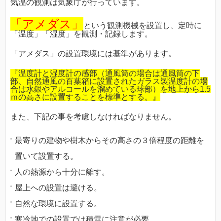
気温の観測は気象庁が行っています。
「アメダス」
という観測機械を設置し、定時に
「温度」「湿度」を観測・記録します。
「アメダス」の設置環境には基準があります。
『温度計と湿度計の感部（通風筒の場合は通風筒の下
部、自然通風の百葉箱に設置されたガラス製温度計の場
合は水銀やアルコールを溜めている球部）を地上から1.5
ｍの高さに設置することを標準とする。』
また、下記の事を考慮しなければなりません。
最寄りの建物や樹木からその高さの３倍程度の距離を
置いて設置する。
人の熱源から十分に離す。
屋上への設置は避ける。
自然な環境に設置する。
寒冷地での設置では積雪に注意が必要。