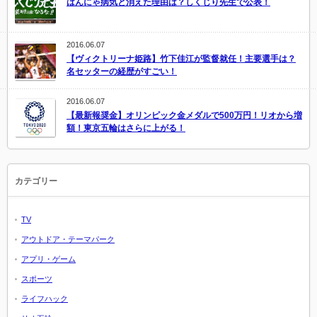
はんにゃ病気と消えた理由は？しくじり先生で公表！
2016.06.07
【ヴィクトリーナ姫路】竹下佳江が監督就任！主要選手は？
名セッターの経歴がすごい！
2016.06.07
【最新報奨金】オリンピック金メダルで500万円！リオから増
額！東京五輪はさらに上がる！
カテゴリー
TV
アウトドア・テーマパーク
アプリ・ゲーム
スポーツ
ライフハック