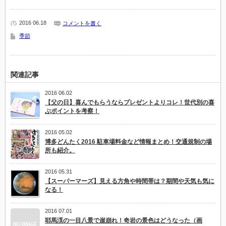
2016 06.18
コメントを書く
季節
関連記事
2016 06.02
【父の日】喜んでもらうならプレゼントよりコレ！世代別の喜
ぶポイントを考察！
2016 05.02
博多どんたく2016 駐車場料金など情報まとめ！交通規制の場
所も紹介。
2016 05.31
【スーパーマーズ】見える方角や時間帯は？期間や天気も気に
なる！
2016 07.01
耶馬渓の一目八景で崖崩れ！奇岩の景色はどうなった（画