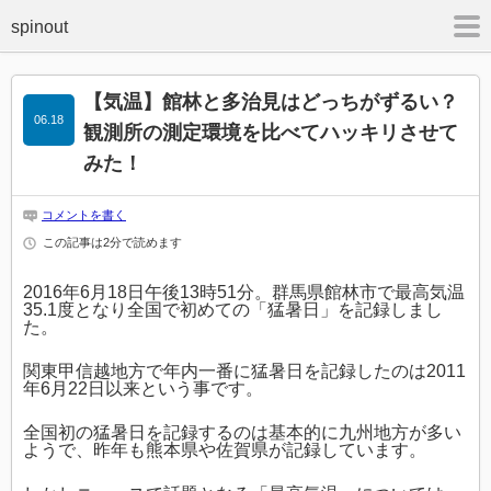
m
【気温】館林と多治見はどっちがずるい？
06.18
観測所の測定環境を比べてハッキリさせて
みた！
コメントを書く
この記事は2分で読めます
2016年6月18日午後13時51分。群馬県館林市で最高気温
35.1度となり全国で初めての「猛暑日」を記録しまし
た。
関東甲信越地方で年内一番に猛暑日を記録したのは2011
年6月22日以来という事です。
全国初の猛暑日を記録するのは基本的に九州地方が多い
ようで、昨年も熊本県や佐賀県が記録しています。