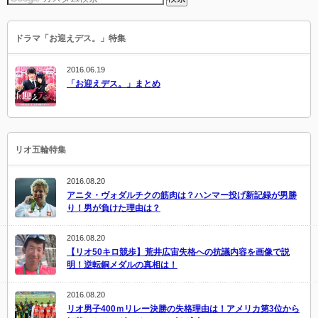
ドラマ「お迎えデス。」特集
2016.06.19
「お迎えデス。」まとめ
リオ五輪特集
2016.08.20
アニタ・ヴォダルチクの筋肉は？ハンマー投げ新記録が男勝
り！男が負けた理由は？
2016.08.20
【リオ50キロ競歩】荒井広宙失格への抗議内容を画像で説
明！逆転銅メダルの真相は！
2016.08.20
リオ男子400ｍリレー決勝の失格理由は！アメリカ第3位から