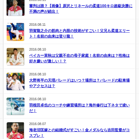
審判は誰？【画像】原沢とリネールの柔道100キロ超級決勝に
不満の声が続出！
2016.08.11
羽賀龍之介の筋肉と内股の技術がすごい！父兄も柔道エリー
ト！名前の由来は登り龍！
2016.08.10
ベイカー茉秋は父親不在の母子家庭！名前の由来は？性格は
好き嫌いが激しい！？
2016.08.10
大野将平の天理パレードはいつ？場所は？パレードの駐車場
やアクセスは？
2016.08.10
羽根田卓也のコーチや練習場所は？海外修行は下ネタで凌い
だ！
2016.08.07
海老沼匡嫁との結婚式がすごい！金メダルなら吉田監督がコ
スプレ！