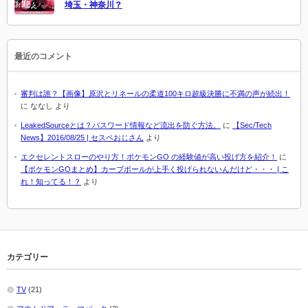
埼玉・神奈川？
最近のコメント
審判は誰？【画像】原沢とリネールの柔道100キロ超級決勝に不満の声が続出！
に
ななし
より
LeakedSourceとは？パスワード情報など流出を防ぐ方法。
に
【Sec/Tech
News】2016/08/25 | セスペおじさん
より
エクセレントスローのやり方！ポケモンGO の経験値が高い投げ方を紹介！
に
【ポケモンGOまとめ】カーブボールが上手く投げられないんだけど・・・ | こ
れ！知ってる！？
より
カテゴリー
TV
(21)