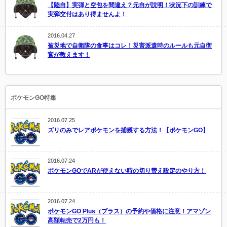
【陸自】実弾と空包を間違え？元自が説明！状況下の訓練で
実弾交付はあり得ませんよ！
2016.04.27
被災地で自衛隊の食事はコレ！災害派遣時のルールも元自衛
官が教えます！
ポケモンGO特集
2016.07.25
ズリのみでレアポケモンを捕獲する方法！【ポケモンGO】
2016.07.24
ポケモンGOでARが使えない時の切り替え設定のやり方！
2016.07.24
ポケモンGO Plus（プラス）の予約や価格に注意！アマゾン
高額転売で2万円も！