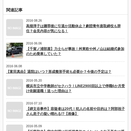
関連記事
2016 08.26
高畑淳子は贖罪後に引退か活動休止？劇団青年座取締役も辞
任？会見内容が気になる！
2016 06.06
【千賀ノ浦部屋】力士らが事故！舛東欧や舛ノ山は結婚式参加
のため乗車していた？
2016 06.08
【富田真由】退院はいつ？形成整形手術も必要か？今後の予定は？
2016 05.20
横浜市立中学教師がセクハラ！LINE2900回以上で停職6か月受
け依願退職！送った理由は？
2016 07.10
【碑文谷事件】容疑者は20代！犯人の名前や目的は？阿部祝子
さん息子の疑い晴れる!?【画像】
2016 05.09