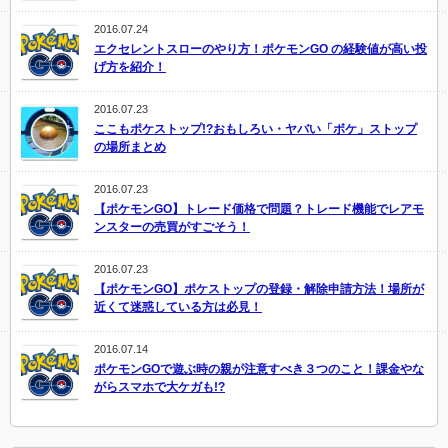
2016.07.24
エクセレントスローのやり方！ポケモンGO の経験値が高い投
げ方を紹介！
2016.07.23
ここもポケストップ!?おもしろい・ヤバい「ボケ」ストップ
の場所まとめ
2016.07.23
【ポケモンGO】トレード価格で問題？トレード機能でレアモ
ンスターの売買がすごそう！
2016.07.23
【ポケモンGO】ポケストップの登録・解除申請方法！場所が
近くて迷惑している方は必見！
2016.07.14
ポケモンGOで遊ぶ時の親が注意すべき３つのこと！課金やな
がらスマホで大ケガも!?