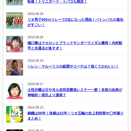
転落！トリニダード・トバゴも残念！
2016.08.20
リオ男子400ｍリレーで2位になった理由！バトンパスの進化
がすごい！
2016.08.20
樋口黎はマカロンとブラックサンダーでメダル獲得！内村航
平と共通点が多すぎ！
2016.08.19
ヘレン・マルーリスの経歴やコーチは？強くてかわいい！
2016.08.17
土性沙羅は父や兄も吉田栄勝流レスラー一家！名前の由来が
神秘的！彼氏より漫画？
2016.08.13
錦織は96年！体操は42年！リオ五輪の史上初快挙や◯年振り
まとめ！
2016.08.13