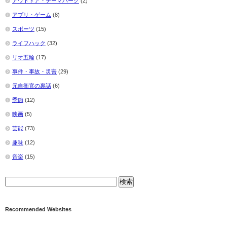
アウトドア・テーマパーク
(2)
アプリ・ゲーム
(8)
スポーツ
(15)
ライフハック
(32)
リオ五輪
(17)
事件・事故・災害
(29)
元自衛官の裏話
(6)
季節
(12)
映画
(5)
芸能
(73)
趣味
(12)
音楽
(15)
Recommended Websites