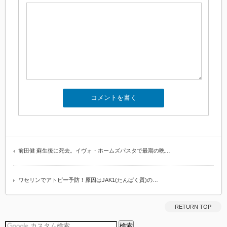
前田健 蘇生後に死去。イヴォ・ホームズパスタで最期の晩…
ワセリンでアトピー予防！原因はJAK1(たんぱく質)の…
RETURN TOP