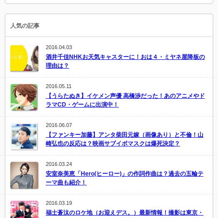
人気の記事
2016.04.03
酒井千佳NHKお天気キャスターに！おは４・ミヤネ屋降板の
理由は？
2016.05.11
【うらたぬき】イケメン声優 高橋渉だった！あのアニメやド
ラマCD・ゲームに出演中！
2016.06.07
【ファンキー加藤】アンタ柴田元嫁（画像あり）と不倫！山
崎弘也の反応は？映画サブイボマスクは爆死決定？
2016.03.24
安室奈美恵「Hero(ヒーロー)」の作詞作曲は？過去の五輪テ
ーマ曲も紹介！
2016.03.19
福士蒼汰のロケ地（お迎えデス。）最新情報！撮影は東京・