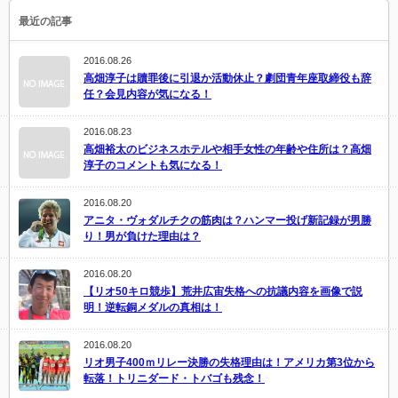
最近の記事
2016.08.26
高畑淳子は贖罪後に引退か活動休止？劇団青年座取締役も辞
任？会見内容が気になる！
2016.08.23
高畑裕太のビジネスホテルや相手女性の年齢や住所は？高畑
淳子のコメントも気になる！
2016.08.20
アニタ・ヴォダルチクの筋肉は？ハンマー投げ新記録が男勝
り！男が負けた理由は？
2016.08.20
【リオ50キロ競歩】荒井広宙失格への抗議内容を画像で説
明！逆転銅メダルの真相は！
2016.08.20
リオ男子400ｍリレー決勝の失格理由は！アメリカ第3位から
転落！トリニダード・トバゴも残念！