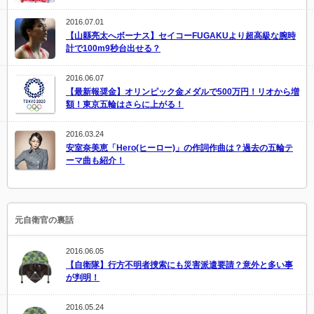
2016.07.01
【山縣亮太へボーナス】セイコーFUGAKUより超高級な腕時
計で100m9秒台出せる？
2016.06.07
【最新報奨金】オリンピック金メダルで500万円！リオから増
額！東京五輪はさらに上がる！
2016.03.24
安室奈美恵「Hero(ヒーロー)」の作詞作曲は？過去の五輪テ
ーマ曲も紹介！
元自衛官の裏話
2016.06.05
【自衛隊】行方不明者捜索にも災害派遣要請？意外と多い事
が判明！
2016.05.24