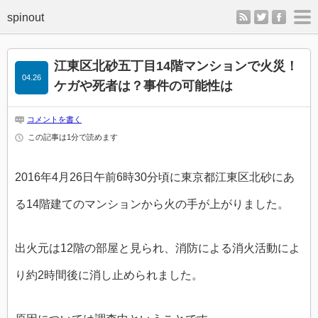
rss
twitter
faceb
m
江東区北砂五丁目14階マンションで火災！
04.26
ケガや死者は？事件の可能性は
コメントを書く
この記事は1分で読めます
2016年4月26日午前6時30分頃に東京都江東区北砂にあ
る14階建てのマンションから火の手が上がりました。
出火元は12階の部屋と見られ、消防による消火活動によ
り約2時間後に消し止められました。