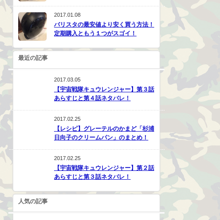
2017.01.08
バリスタの最安値より安く買う方法！
定期購入ともう１つがスゴイ！
最近の記事
2017.03.05
【宇宙戦隊キュウレンジャー】第３話
あらすじと第４話ネタバレ！
2017.02.25
【レシピ】グレーテルのかまど「杉浦
日向子のクリームパン」のまとめ！
2017.02.25
【宇宙戦隊キュウレンジャー】第２話
あらすじと第３話ネタバレ！
人気の記事