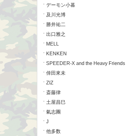
デーモン小暮
及川光博
勝井祐二
出口雅之
MELL
KENKEN
SPEEDER-X and the Heavy Friends
倖田來未
ZIZ
斎藤律
土屋昌巳
氣志團
J
他多数