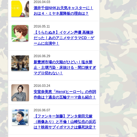
2016.04.03
酒井千佳NHKお天気キャスターに！
おは４・ミヤネ屋降板の理由は？
2016.05.11
【うらたぬき】イケメン声優 高橋渉
だった！あのアニメやドラマCD・ゲ
ームに出演中！
2016.06.29
新豊洲市場の欠陥がひどい！塩水禁
止・土壌汚染・床抜ける・間口狭すぎ
マグロ切れない！
2016.03.24
安室奈美恵「Hero(ヒーロー)」の作詞
作曲は？過去の五輪テーマ曲も紹介！
2016.06.07
【ファンキー加藤】アンタ柴田元嫁
（画像あり）と不倫！山崎弘也の反応
は？映画サブイボマスクは爆死決定？