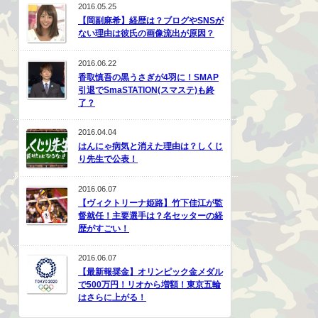
2016.05.25
【岡副麻希】経歴は？ブログやSNSが
ない理由は彼氏の画像流出が原因？
2016.06.22
香取慎吾の黒うさぎが4羽に！SMAP
引退でSmaSTATION(スマステ)も終
了？
2016.04.04
はんにゃ病気と消えた理由は？しくじ
り先生で公表！
2016.06.07
【ヴィクトリーナ姫路】竹下佳江が監
督就任！主要選手は？名セッターの経
歴がすごい！
2016.06.07
【最新報奨金】オリンピック金メダル
で500万円！リオから増額！東京五輪
はさらに上がる！