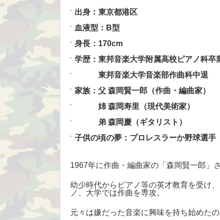
出身：東京都港区
血液型：B型
身長：170cm
学歴：東邦音楽大学附属高校ピアノ科卒
東邦音楽大学音楽部作曲科中退
家族：父 森岡賢一郎（作曲・編曲家）
姉 森岡寿里（現代美術家）
弟 森岡慶（ギタリスト）
子供の頃の夢：プロレスラーか野球選手
1967年に作曲・編曲家の「森岡賢一郎」
幼少時代からピアノ等の英才教育を受け、
ノ、大学では作曲を専攻。
元々は嫌だった音楽に興味を持ち始めたの