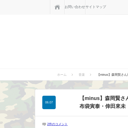
ホーム
お問い合わせ
サイトマップ
ホーム
音楽
【minus】森岡賢
【minus】森岡賢
06.07
布袋寅泰・倖田來未
2件のコメント