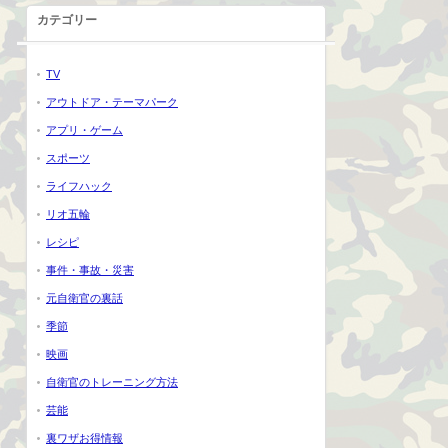
カテゴリー
TV
アウトドア・テーマパーク
アプリ・ゲーム
スポーツ
ライフハック
リオ五輪
レシピ
事件・事故・災害
元自衛官の裏話
季節
映画
自衛官のトレーニング方法
芸能
裏ワザお得情報