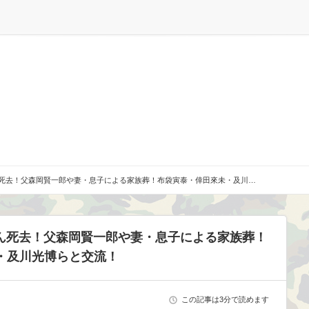
さん死去！父森岡賢一郎や妻・息子による家族葬！布袋寅泰・倖田來未・及川…
さん死去！父森岡賢一郎や妻・息子による家族葬！
・及川光博らと交流！
この記事は3分で読めます