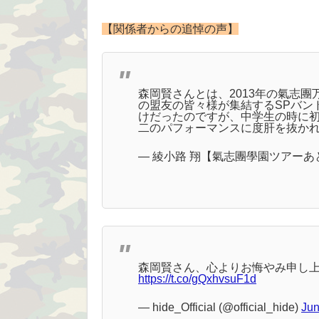
【関係者からの追悼の声】
森岡賢さんとは、2013年の氣志團
の盟友の皆々様が集結するSPバン
けだったのですが、中学生の時に
二のパフォーマンスに度肝を抜か
— 綾小路 翔【氣志團學園ツアーあと1校
森岡賢さん、心よりお悔やみ申し
https://t.co/gQxhvsuF1d
— hide_Official (@official_hide)
Jun