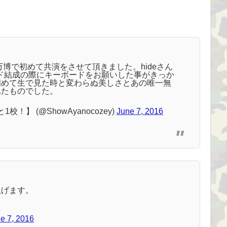
万博で初めて共演をさせて頂きました。hideさん
ド結成の際にキーボードをお願いした事がきっか
初めて生で見た時と変わらぬ美しさとあの唯一無
れたものでした。
！】 (@ShowAyanocozey)
June 7, 2016
上げます。
e 7, 2016