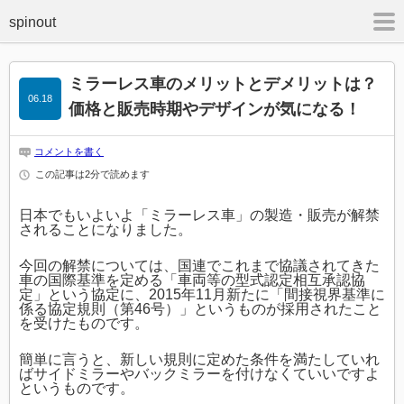
m
ミラーレス車のメリットとデメリットは？
06.18
価格と販売時期やデザインが気になる！
コメントを書く
この記事は2分で読めます
日本でもいよいよ「ミラーレス車」の製造・販売が解禁
されることになりました。
今回の解禁については、国連でこれまで協議されてきた
車の国際基準を定める「車両等の型式認定相互承認協
定」という協定に、2015年11月新たに「間接視界基準に
係る協定規則（第46号）」というものが採用されたこと
を受けたものです。
簡単に言うと、新しい規則に定めた条件を満たしていれ
ばサイドミラーやバックミラーを付けなくていいですよ
というものです。