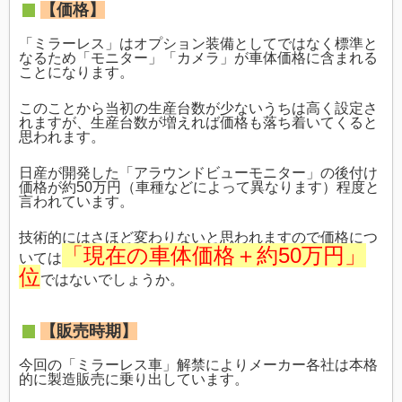
【価格】
「ミラーレス」はオプション装備としてではなく標準と
なるため「モニター」「カメラ」が車体価格に含まれる
ことになります。
このことから当初の生産台数が少ないうちは高く設定さ
れますが、生産台数が増えれば価格も落ち着いてくると
思われます。
日産が開発した「アラウンドビューモニター」の後付け
価格が約50万円（車種などによって異なります）程度と
言われています。
技術的にはさほど変わりないと思われますので価格につ
「現在の車体価格＋約50万円」
いては
位
ではないでしょうか。
【販売時期】
今回の「ミラーレス車」解禁によりメーカー各社は本格
的に製造販売に乗り出しています。