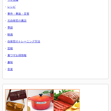
レシピ
事件・事故・災害
元自衛官の裏話
季節
映画
自衛官のトレーニング方法
芸能
裏ワザお得情報
趣味
音楽