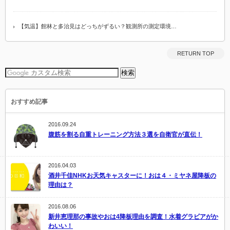
【気温】館林と多治見はどっちがずるい？観測所の測定環境…
RETURN TOP
おすすめ記事
2016.09.24
腹筋を割る自重トレーニング方法３選を自衛官が直伝！
2016.04.03
酒井千佳NHKお天気キャスターに！おは４・ミヤネ屋降板の
理由は？
2016.08.06
新井恵理那の事故やおは4降板理由を調査！水着グラビアがか
わいい！