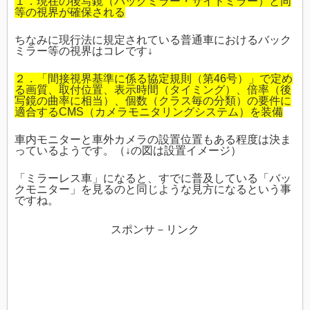
１．現在の後写鏡（バックミラー・サイドミラー）と同
等の視界が確保される
ちなみに現行法に規定されている普通車におけるバック
ミラー等の視界はコレです
↓
２．「間接視界基準に係る協定規則（第46号）」で定め
る画質、取付位置、表示時間（タイミング）、倍率（後
写鏡の曲率に相当）、個数（クラス毎の分類）の要件に
適合するCMS（カメラモニタリングシステム）を装備
車内モニターと車外カメラの設置位置もある程度は決ま
っているようです。（
↓
の図は設置イメージ）
「ミラーレス車」になると、すでに普及している「バッ
クモニター」を見るのと同じような見方になるという事
ですね。
スポンサ－リンク