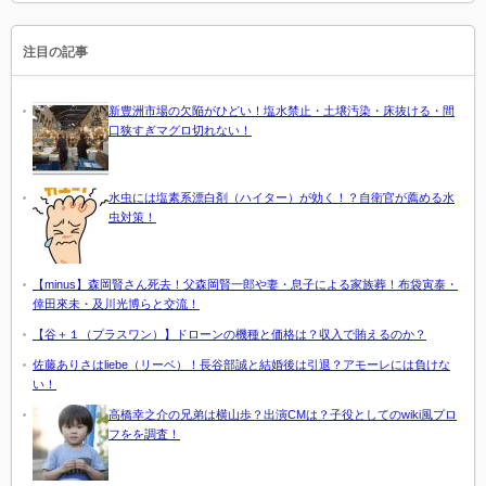
注目の記事
新豊洲市場の欠陥がひどい！塩水禁止・土壌汚染・床抜ける・間
口狭すぎマグロ切れない！
水虫には塩素系漂白剤（ハイター）が効く！？自衛官が薦める水
虫対策！
【minus】森岡賢さん死去！父森岡賢一郎や妻・息子による家族葬！布袋寅泰・
倖田來未・及川光博らと交流！
【谷＋１（プラスワン）】ドローンの機種と価格は？収入で賄えるのか？
佐藤ありさはliebe（リーベ）！長谷部誠と結婚後は引退？アモーレには負けな
い！
高橋幸之介の兄弟は横山歩？出演CMは？子役としてのwiki風プロ
フをを調査！