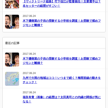
【ヴィクトリーナ姫路】竹下佳江が監督就任！主要選手は？
名セッターの経歴がすごい！
2017.06.24
木下優樹菜の子供の受験する小学校を調査！お受験で揉めフ
ジモンと離婚？
最近の記事
2017.06.24
木下優樹菜の子供の受験する小学校を調査！お受験で揉めフ
ジモンと離婚？
2017.06.24
九州で大雨の地域はココ！いつまで続く？梅雨前線の動きを
チェック！
2017.06.24
福良有貴（画像）の経歴は？太田真司との内縁の関係が気に
なる！