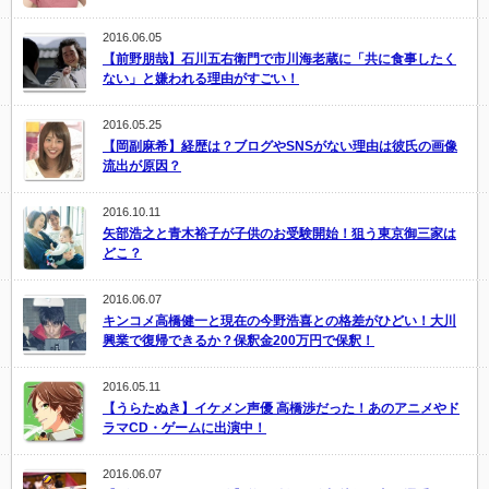
2016.06.05
【前野朋哉】石川五右衛門で市川海老蔵に「共に食事したく
ない」と嫌われる理由がすごい！
2016.05.25
【岡副麻希】経歴は？ブログやSNSがない理由は彼氏の画像
流出が原因？
2016.10.11
矢部浩之と青木裕子が子供のお受験開始！狙う東京御三家は
どこ？
2016.06.07
キンコメ高橋健一と現在の今野浩喜との格差がひどい！大川
興業で復帰できるか？保釈金200万円で保釈！
2016.05.11
【うらたぬき】イケメン声優 高橋渉だった！あのアニメやド
ラマCD・ゲームに出演中！
2016.06.07