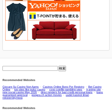
Recommended Websites
Giocare Su Casino Non Aams
·
Casinos Online Bono Por Registro
·
Bet Casino
Online
·
top sites like pulsz casino
·
csgo coinflip gambling sites
·
9 anime site
·
new social casino May 2026
·
direct lenders for bad credit personal loans
·
loans
guaranteed approval
·
goojara.ch action movies
·
uudet kasinot ilman
rekisteröitymistä
Recommended Websites