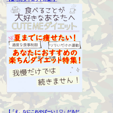
【「え、なにこれやばーい！♡」だるだ