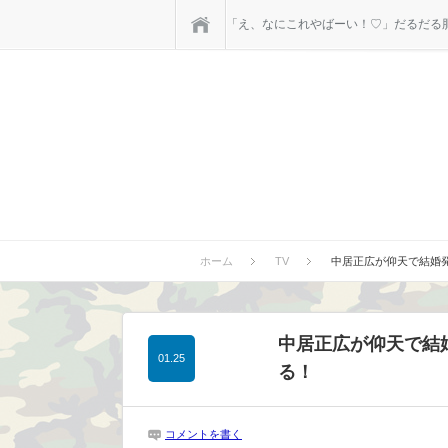
ホーム
「え、なにこれやばーい！♡」だるだる肥
ホーム
TV
中居正広が仰天で結婚
中居正広が仰天で結
01.25
る！
コメントを書く