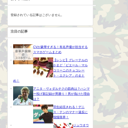
登録されている記事はございません。
注目の記事
CVが豪華すぎる！有名声優が担当する
スマホゲームまとめ
【レシピ】グレーテルの
かまど「ピエール・マル
コリーニのチョコレー
ト・エクレア」のまと
め！
アニタ・ヴォダルチクの筋肉は？ハンマ
ー投げ新記録が男勝り！男が負けた理由
は？
羽生結弦きれる！デニ
ス・テンのマナー違反に
我慢限界！
ジュウオウ