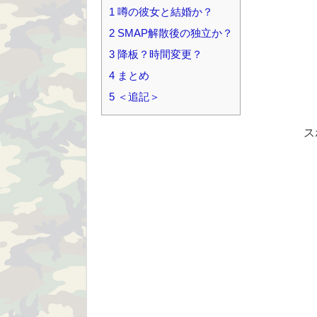
1
噂の彼女と結婚か？
2
SMAP解散後の独立か？
3
降板？時間変更？
4
まとめ
5
＜追記＞
ス