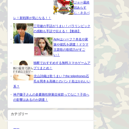
ジャー最終
回あらす
じ・ネタバ
レ！新戦隊が気になる！！
三宅健の手話がうまい！パラリンピック
の感動も手話で伝える！【動画】
Anlyはハーフ？本名や家
族や彼氏を調査！ドラマ
主題歌の歌唱力がすご
い！
独断でおすすめする無料スマホゲームア
プリまとめ！
北山詩織は歌うまい？the telephones石
毛＆岡本＆高橋とのバンド名はかわいい
系？
神戸蘭子さんの多嚢胞性卵巣症候群ってなに？子供へ
の影響はあるのか調査！
カテゴリー