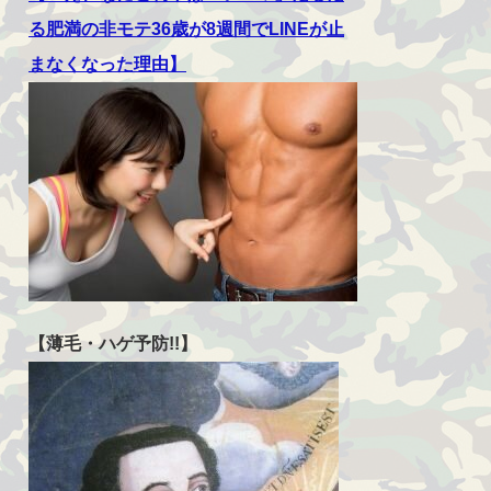
る肥満の非モテ36歳が8週間でLINEが止
まなくなった理由】
【薄毛・ハゲ予防!!】