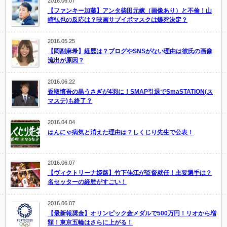
2016.06.07
【ファンキー加藤】アンタ柴田元嫁（画像あり）と不倫！山
崎弘也の反応は？映画サブイボマスクは爆死決定？
2016.05.25
【岡副麻希】経歴は？ブログやSNSがない理由は彼氏の画像
流出が原因？
2016.06.22
香取慎吾の黒うさぎが4羽に！SMAP引退でSmaSTATION(ス
マステ)も終了？
2016.04.04
はんにゃ病気と消えた理由は？しくじり先生で公表！
2016.06.07
【ヴィクトリーナ姫路】竹下佳江が監督就任！主要選手は？
名セッターの経歴がすごい！
2016.06.07
【最新報奨金】オリンピック金メダルで500万円！リオから増
額！東京五輪はさらに上がる！