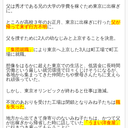
父は秀才である兄の大学の学費を稼ぐため東京に出稼ぎ
に。
ところが高校３年のお正月、東京に出稼ぎに行った
父が
帰って来ず行方不明
に。
父を捜すために2人の幼なじみと上京することを決意。
「集団就職」
により東京へ上京した3人は町工場で町工
場に就職。
想像をはるかに超えた東京での生活と、低賃金に長時間
労働という厳しい就労環境で日々くじけそうになるが、
各地から集まってきた仲間たちや寮母さんたちに支えら
れ頑張っていた。
しかし、東京オリンピックが終わると仕事は激減。
不況のあおりを受けた工場は閉鎖となりみね子たちは
職
を失った
。
地方から出てきて身寄りのないみね子たちは、かつて父
が出稼ぎから帰省した時に話していた
「うまい洋食屋」
に行きつき雇ってもらうことに。