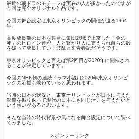
最近の朝ドラのモチーフは実在の人が多かったのですが
今回は完全オリジナル作品です。
今回の舞台設定は東京オリンピックの開催が迫る1964
年。
高度成長期の日本を舞台に集団就職で上京した「金の
卵」のヒロイン達が、人と繋がり人に支えられ自らの殻
を破って成長していく波乱万丈青春記だそうです。
東京オリンピックと言えば第2回目が2020年に開催され
ることが決定しています。
今回のNHK朝の連続ドラマ小説は2020年東京オリンピ
ックの応援も兼ねていると思われます。
当時の日本の状況と、東京オリンピックが日本に与えた
影響を振り返って現代の日本にも同じ活力を与えたいと
いう願いがあると思います。
そんな当時の時代背景や気になる舞台設定について調べ
てみました。
スポンサーリンク