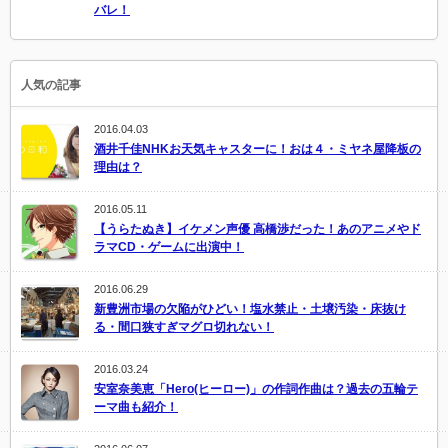
バレ！
人気の記事
2016.04.03
酒井千佳NHKお天気キャスターに！おは４・ミヤネ屋降板の
理由は？
2016.05.11
【うらたぬき】イケメン声優 高橋渉だった！あのアニメやド
ラマCD・ゲームに出演中！
2016.06.29
新豊洲市場の欠陥がひどい！塩水禁止・土壌汚染・床抜け
る・間口狭すぎマグロ切れない！
2016.03.24
安室奈美恵「Hero(ヒーロー)」の作詞作曲は？過去の五輪テ
ーマ曲も紹介！