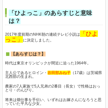
「ひよっこ」のあらすじと意味
は？
「ひよ
2017年度前期のNHK朝の連続テレビ小説は
っこ」
に決定しました。
【あらすじは？】
時代は東京オリンピックが間近に迫った1964年。
主人公であるヒロイン・
谷田部みね子
（17歳）は茨城県
北西部の生まれ。
農家の7人家族で5人兄弟の2番目（長女）で性格はおっ
とり・のんびり。
将来は畑仕事を手伝い、いずれはお嫁さんになろうと思
っていた平凡な少女。