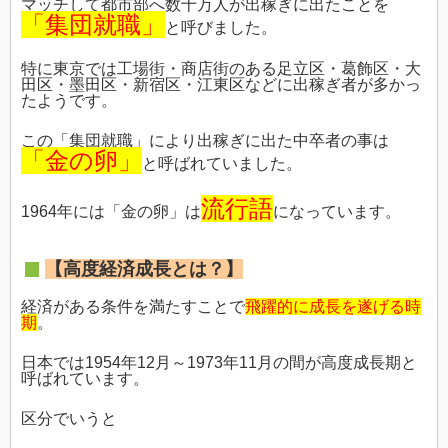
マッチして都市部へ数十万人が出稼ぎに出たことを
「集団就職」
と呼びました。
特に東京では工場街・商店街のある足立区・葛飾区・大
田区・墨田区・新宿区・江東区などに出稼ぎ者が多かっ
たようです。
この「集団就職」により出稼ぎに出た中卒者の事は
「金の卵」
と呼ばれていました。
流行語
1964年には「金の卵」は
になっています。
【高度経済成長とは？】
経済がある条件を満たすことで
飛躍的に成長を遂げる時
期
。
日本では1954年12月～1973年11月の間が高度成長期と
呼ばれています。
区分でいうと