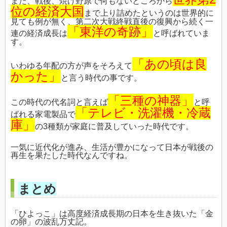
また、戦後、焼け野原で何もないところから
位の経済大国
まで上り詰めたというのは世界的に
見ても例が無く、第二次大戦終戦直後の復興から続く一
「東洋の奇跡」
連の経済成長は
と呼ばれていま
す。
「あの頃は良
いわゆる年配の方が声をそろえて
かった」
と言う時代の事です。
「三種の神器」
この時代の代名詞と言えば
と呼
「テレビ・洗濯機・冷蔵
ばれる家電製品で
庫」
の3種類が家庭に普及していった時代です。
一気に近代化が進み、生活が豊かになって日本が戦後の
再生を果たした時代なんですね。
まとめ
「ひよっこ」は高度経済成長期の日本を生き抜いた「金
の卵」の波乱万丈記。