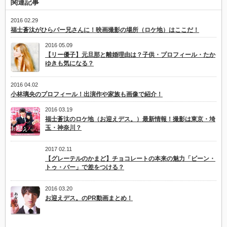
関連記事
2016 02.29
福士蒼汰がひらパー兄さんに！映画撮影の場所（ロケ地）はここだ！
2016 05.09
【リー優子】元旦那と離婚理由は？子供・プロフィール・たか
ゆきも気になる？
2016 04.02
小林璃央のプロフィール！出演作や家族も画像で紹介！
2016 03.19
福士蒼汰のロケ地（お迎えデス。）最新情報！撮影は東京・埼
玉・神奈川？
2017 02.11
【グレーテルのかまど】チョコレートの本来の魅力「ビーン・
トゥ・バー」で差をつける？
2016 03.20
お迎えデス。のPR動画まとめ！