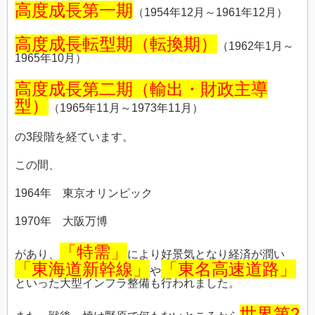
高度成長第一期
（1954年12月～1961年12月）
高度成長転型期（転換期）
（1962年1月～
1965年10月）
高度成長第二期（輸出・財政主導
型）
（1965年11月～1973年11月）
の3段階を経ています。
この間、
1964年 東京オリンピック
1970年 大阪万博
「特需」
があり、
により好景気となり経済が潤い
「東海道新幹線」
「東名高速道路」
や
といった大型インフラ整備も行われました。
世界第2