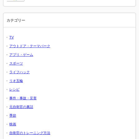
カテゴリー
TV
アウトドア・テーマパーク
アプリ・ゲーム
スポーツ
ライフハック
リオ五輪
レシピ
事件・事故・災害
元自衛官の裏話
季節
映画
自衛官のトレーニング方法