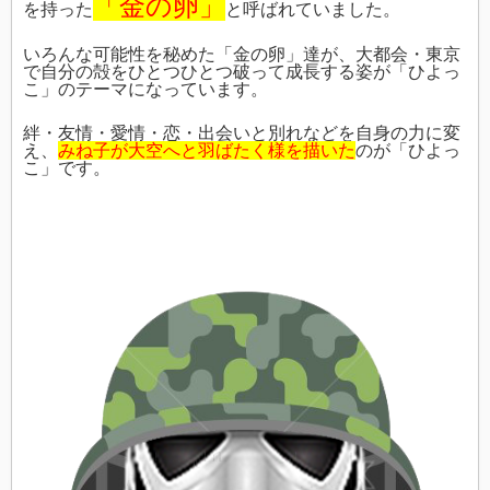
「金の卵」
を持った
と呼ばれていました。
いろんな可能性を秘めた「金の卵」達が、大都会・東京
で自分の殻をひとつひとつ破って成長する姿が「ひよっ
こ」のテーマになっています。
絆・友情・愛情・恋・出会いと別れなどを自身の力に変
え、
みね子が大空へと羽ばたく様を描いた
のが「ひよっ
こ」です。