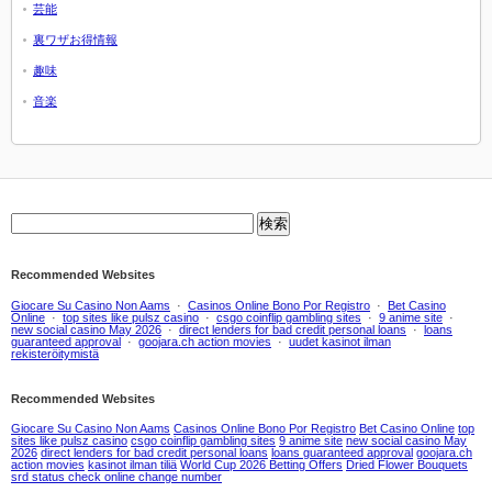
芸能
裏ワザお得情報
趣味
音楽
Recommended Websites
Giocare Su Casino Non Aams
·
Casinos Online Bono Por Registro
·
Bet Casino
Online
·
top sites like pulsz casino
·
csgo coinflip gambling sites
·
9 anime site
·
new social casino May 2026
·
direct lenders for bad credit personal loans
·
loans
guaranteed approval
·
goojara.ch action movies
·
uudet kasinot ilman
rekisteröitymistä
Recommended Websites
Giocare Su Casino Non Aams
Casinos Online Bono Por Registro
Bet Casino Online
top
sites like pulsz casino
csgo coinflip gambling sites
9 anime site
new social casino May
2026
direct lenders for bad credit personal loans
loans guaranteed approval
goojara.ch
action movies
kasinot ilman tiliä
World Cup 2026 Betting Offers
Dried Flower Bouquets
srd status check online change number