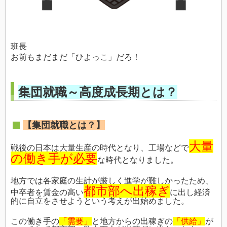
班長
お前もまだまだ「ひよっこ」だろ！
集団就職～高度成長期とは？
【集団就職とは？】
大量
戦後の日本は大量生産の時代となり、工場などで
の働き手が必要
な時代となりました。
地方では各家庭の生計が厳しく進学が難しかったため、
都市部へ出稼ぎ
中卒者を賃金の高い
に出し経済
的に自立をさせようという考えが出始めました。
この働き手の
「需要」
と地方からの出稼ぎの
「供給」
が