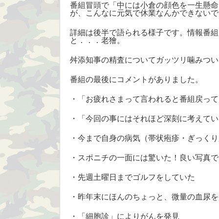
番組冒頭で「中には小倉の顔色を一生懸命
が、こんなに元気で休業なんかできないで
詳細は後半で語られる様子です。情報番組
と．．．老獪。
舛添知事の精査についてガッツリ噛みつい
番組の最後にコメントがありました。
・「お疲れさまって言われると番組戻って
・「今回の事にはそれほど深刻に考えてい
・今まで自身の病気（帯状疱疹・ぎっくり
・スポニチの一面には驚いた！良い写真で
・先週土曜日までゴルフをしていた
・昨年末にほんのちょっと、微量の血尿を
・「細胞診」によりがんを発見