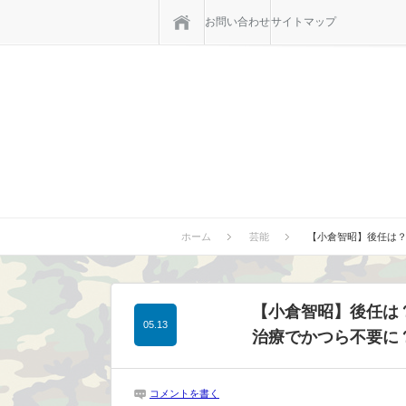
ホーム
お問い合わせ
サイトマップ
ホーム
芸能
【小倉智昭】後任は
【小倉智昭】後任は
05.13
治療でかつら不要に
コメントを書く