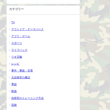
カテゴリー
TV
アウトドア・テーマパーク
アプリ・ゲーム
スポーツ
ライフハック
リオ五輪
レシピ
事件・事故・災害
元自衛官の裏話
季節
映画
自衛官のトレーニング方法
芸能