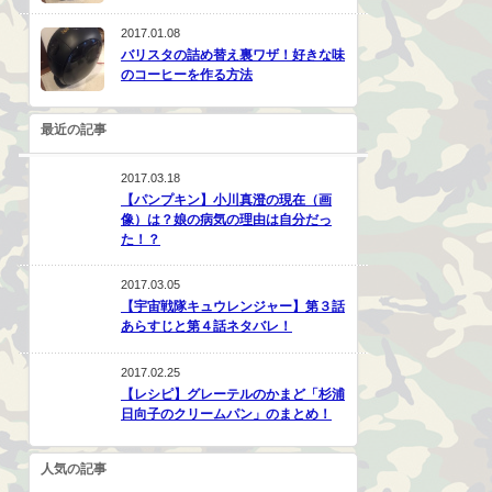
2017.01.08
バリスタの詰め替え裏ワザ！好きな味
のコーヒーを作る方法
最近の記事
2017.03.18
【パンプキン】小川真澄の現在（画
像）は？娘の病気の理由は自分だっ
た！？
2017.03.05
【宇宙戦隊キュウレンジャー】第３話
あらすじと第４話ネタバレ！
2017.02.25
【レシピ】グレーテルのかまど「杉浦
日向子のクリームパン」のまとめ！
人気の記事