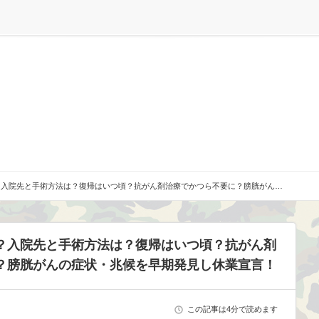
？入院先と手術方法は？復帰はいつ頃？抗がん剤治療でかつら不要に？膀胱がん…
？入院先と手術方法は？復帰はいつ頃？抗がん剤
？膀胱がんの症状・兆候を早期発見し休業宣言！
この記事は4分で読めます