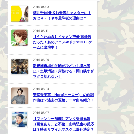
2016.04.03
酒井千佳NHKお天気キャスターに！
おは４・ミヤネ屋降板の理由は？
2016.05.11
【うらたぬき】イケメン声優 高橋渉
だった！あのアニメやドラマCD・ゲ
ームに出演中！
2016.06.29
新豊洲市場の欠陥がひどい！塩水禁
止・土壌汚染・床抜ける・間口狭すぎ
マグロ切れない！
2016.03.24
安室奈美恵「Hero(ヒーロー)」の作詞
作曲は？過去の五輪テーマ曲も紹介！
2016.06.07
【ファンキー加藤】アンタ柴田元嫁
（画像あり）と不倫！山崎弘也の反応
は？映画サブイボマスクは爆死決定？