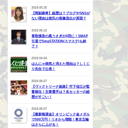
2016.05.25
【岡副麻希】経歴は？ブログやSNSが
ない理由は彼氏の画像流出が原因？
2016.06.22
香取慎吾の黒うさぎが4羽に！SMAP
引退でSmaSTATION(スマステ)も終
了？
2016.04.04
はんにゃ病気と消えた理由は？しくじ
り先生で公表！
2016.06.07
【ヴィクトリーナ姫路】竹下佳江が監
督就任！主要選手は？名セッターの経
歴がすごい！
2016.06.07
【最新報奨金】オリンピック金メダル
で500万円！リオから増額！東京五輪
はさらに上がる！