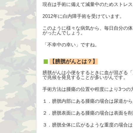
現在は手術に備えて減量中のためストレス
2012年に白内障手術を受けています。
このように様々な病気から、毎日自分の体
がったんでしょう。
「不幸中の幸い」ですね。
【膀胱がんとは？】
膀胱がんは小便をするときに血が混ざる「
で兆候を発見することが多いがんです。
手術方法は腫瘍の位置や程度により3つの
１．膀胱内部にある腫瘍の場合は尿道から
２．膀胱表面にある腫瘍の場合は表面を削
３．膀胱全体に広がるような重度の場合は