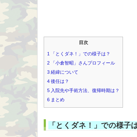
目次
1
「とくダネ！」での様子は？
2
「小倉智昭」さんプロフィール
3
経緯について
4
後任は？
5
入院先や手術方法、復帰時期は？
6
まとめ
「とくダネ！」での様子