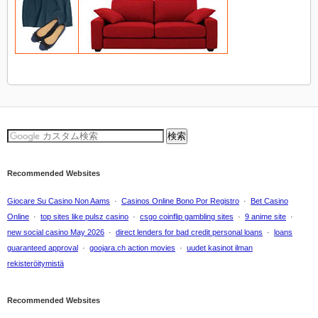
Recommended Websites
Giocare Su Casino Non Aams
·
Casinos Online Bono Por Registro
·
Bet Casino
Online
·
top sites like pulsz casino
·
csgo coinflip gambling sites
·
9 anime site
·
new social casino May 2026
·
direct lenders for bad credit personal loans
·
loans
guaranteed approval
·
goojara.ch action movies
·
uudet kasinot ilman
rekisteröitymistä
Recommended Websites