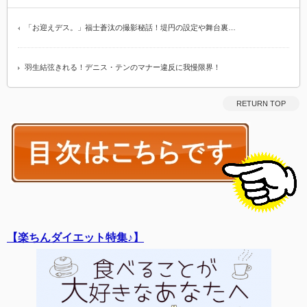
「お迎えデス。」福士蒼汰の撮影秘話！堤円の設定や舞台裏…
羽生結弦きれる！デニス・テンのマナー違反に我慢限界！
RETURN TOP
【楽ちんダイエット特集♪】