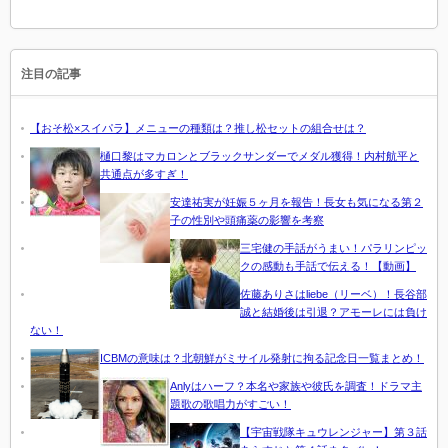
注目の記事
【おそ松×スイパラ】メニューの種類は？推し松セットの組合せは？
樋口黎はマカロンとブラックサンダーでメダル獲得！内村航平と
共通点が多すぎ！
安達祐実が妊娠５ヶ月を報告！長女も気になる第２
子の性別や頭痛薬の影響を考察
三宅健の手話がうまい！パラリンピッ
クの感動も手話で伝える！【動画】
佐藤ありさはliebe（リーベ）！長谷部
誠と結婚後は引退？アモーレには負け
ない！
ICBMの意味は？北朝鮮がミサイル発射に拘る記念日一覧まとめ！
Anlyはハーフ？本名や家族や彼氏を調査！ドラマ主
題歌の歌唱力がすごい！
【宇宙戦隊キュウレンジャー】第３話