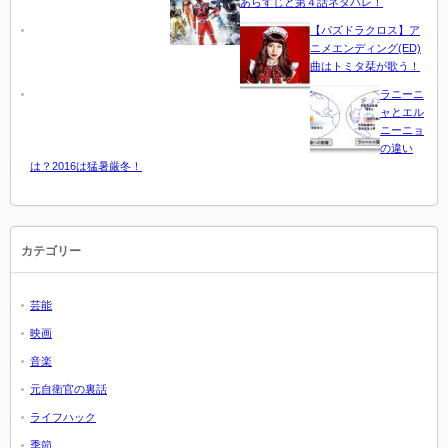
あらすじと第４話ネタバレ！
【パズドラクロス】ア
ニメエンディング(ED)
曲はトミタ栞が歌う！
ラニーニ
ャとエル
ニーニョ
の違い
は？2016は猛暑厳冬！
カテゴリー
芸能
映画
音楽
元自衛官の裏話
ライフハック
季節