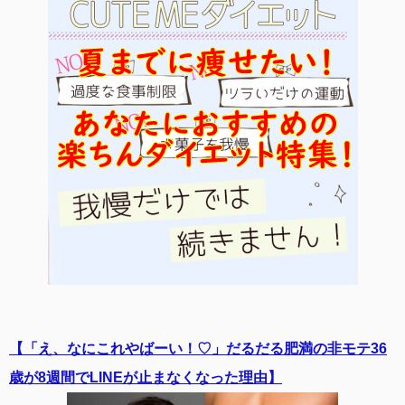
【「え、なにこれやばーい！♡」だるだる肥満の非モテ36
歳が8週間でLINEが止まなくなった理由】