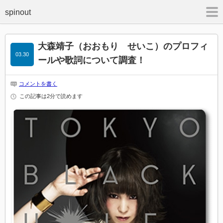
m
大森靖子（おおもり せいこ）のプロフィ
03.30
ールや歌詞について調査！
コメントを書く
この記事は2分で読めます