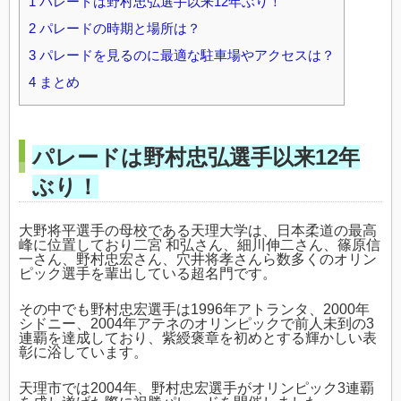
1
パレードは野村忠弘選手以来12年ぶり！
2
パレードの時期と場所は？
3
パレードを見るのに最適な駐車場やアクセスは？
4
まとめ
パレードは野村忠弘選手以来12年
ぶり！
大野将平選手の母校である天理大学は、日本柔道の最高
峰に位置しており二宮 和弘さん、細川伸二さん、篠原信
一さん、野村忠宏さん、穴井将孝さんら数多くのオリン
ピック選手を輩出している超名門です。
その中でも野村忠宏選手は1996年アトランタ、2000年
シドニー、2004年アテネのオリンピックで前人未到の3
連覇を達成しており、紫綬褒章を初めとする輝かしい表
彰に浴しています。
天理市では2004年、野村忠宏選手がオリンピック3連覇