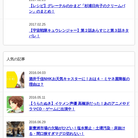
【レシピ】グレーテルのかまど「杉浦日向子のクリームパ
ン」のまとめ！
2017.02.25
【宇宙戦隊キュウレンジャー】第２話あらすじと第３話ネタ
バレ！
人気の記事
2016.04.03
酒井千佳NHKお天気キャスターに！おは４・ミヤネ屋降板の
理由は？
2016.05.11
【うらたぬき】イケメン声優 高橋渉だった！あのアニメやド
ラマCD・ゲームに出演中！
2016.06.29
新豊洲市場の欠陥がひどい！塩水禁止・土壌汚染・床抜け
る・間口狭すぎマグロ切れない！