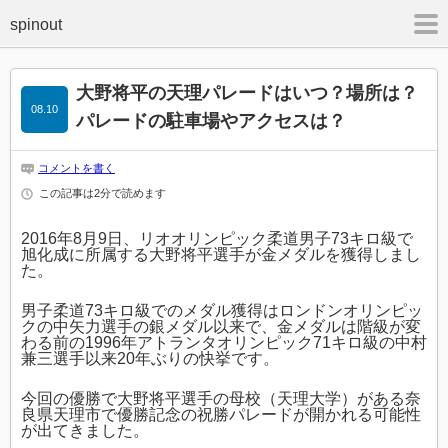
m
大野将平の天理パレードはいつ？場所は？
08.10
パレードの駐車場やアクセスは？
コメントを書く
この記事は2分で読めます
2016年8月9日、リオオリンピック柔道男子73キロ級で
旭化成に所属する大野将平選手が金メダルを獲得しまし
た。
男子柔道73キロ級でのメダル獲得はロンドンオリンピッ
クの中矢力選手の銀メダル以来で、金メダルは階級が変
わる前の1996年アトランタオリンピック71キロ級の中村
兼三選手以来20年ぶりの快挙です。
今回の優勝で大野将平選手の母校（天理大学）がある奈
良県天理市で優勝記念の祝勝パレードが開かれる可能性
が出てきました。