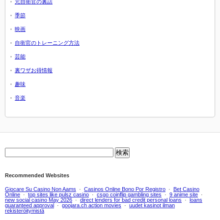
元自衛官の裏話
季節
映画
自衛官のトレーニング方法
芸能
裏ワザお得情報
趣味
音楽
Recommended Websites
Giocare Su Casino Non Aams
·
Casinos Online Bono Por Registro
·
Bet Casino
Online
·
top sites like pulsz casino
·
csgo coinflip gambling sites
·
9 anime site
·
new social casino May 2026
·
direct lenders for bad credit personal loans
·
loans
guaranteed approval
·
goojara.ch action movies
·
uudet kasinot ilman
rekisteröitymistä