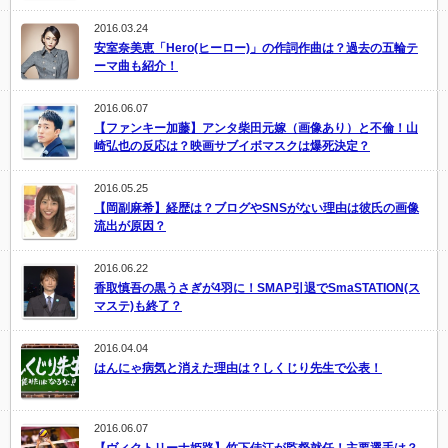
2016.03.24
安室奈美恵「Hero(ヒーロー)」の作詞作曲は？過去の五輪テ
ーマ曲も紹介！
2016.06.07
【ファンキー加藤】アンタ柴田元嫁（画像あり）と不倫！山
崎弘也の反応は？映画サブイボマスクは爆死決定？
2016.05.25
【岡副麻希】経歴は？ブログやSNSがない理由は彼氏の画像
流出が原因？
2016.06.22
香取慎吾の黒うさぎが4羽に！SMAP引退でSmaSTATION(ス
マステ)も終了？
2016.04.04
はんにゃ病気と消えた理由は？しくじり先生で公表！
2016.06.07