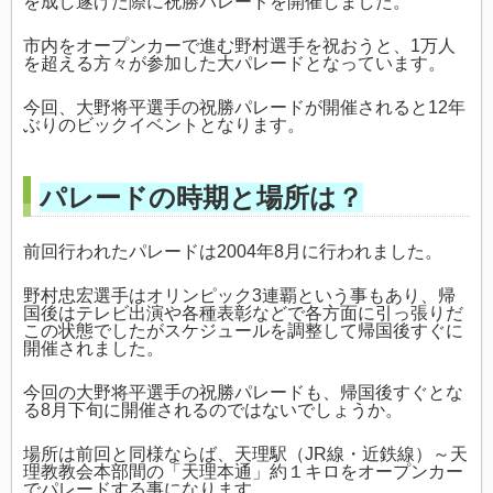
を成し遂げた際に祝勝パレードを開催しました。
市内をオープンカーで進む野村選手を祝おうと、1万人
を超える方々が参加した大パレードとなっています。
今回、大野将平選手の祝勝パレードが開催されると12年
ぶりのビックイベントとなります。
パレードの時期と場所は？
前回行われたパレードは2004年8月に行われました。
野村忠宏選手はオリンピック3連覇という事もあり、帰
国後はテレビ出演や各種表彰などで各方面に引っ張りだ
この状態でしたがスケジュールを調整して帰国後すぐに
開催されました。
今回の大野将平選手の祝勝パレードも、帰国後すぐとな
る8月下旬に開催されるのではないでしょうか。
場所は前回と同様ならば、天理駅（JR線・近鉄線）～天
理教教会本部間の「天理本通」約１キロをオープンカー
でパレードする事になります。