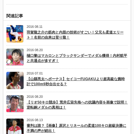
関連記事
2016 08.11
羽賀龍之介の筋肉と内股の技術がすごい！父兄も柔道エリー
ト！名前の由来は登り龍！
2016 08.20
樋口黎はマカロンとブラックサンダーでメダル獲得！内村航平
と共通点が多すぎ！
2016 07.01
【山縣亮太へボーナス】セイコーFUGAKUより超高級な腕時
計で100m9秒台出せる？
2016 08.20
【リオ50キロ競歩】荒井広宙失格への抗議内容を画像で説明！
逆転銅メダルの真相は！
2016 08.13
審判は誰？【画像】原沢とリネールの柔道100キロ超級決勝に
不満の声が続出！