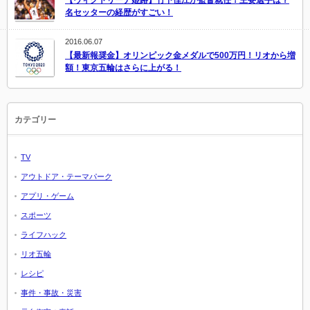
【ヴィクトリーナ姫路】竹下佳江が監督就任！主要選手は？
名セッターの経歴がすごい！
2016.06.07
【最新報奨金】オリンピック金メダルで500万円！リオから増
額！東京五輪はさらに上がる！
カテゴリー
TV
アウトドア・テーマパーク
アプリ・ゲーム
スポーツ
ライフハック
リオ五輪
レシピ
事件・事故・災害