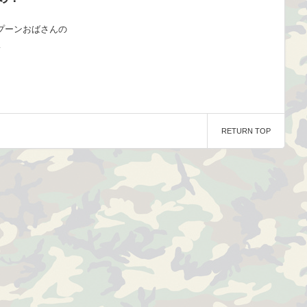
プーンおばさんの
…
RETURN TOP