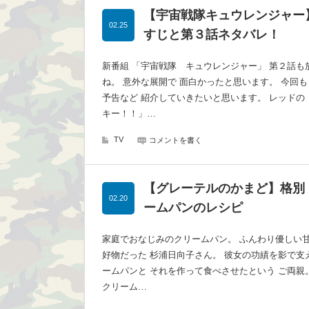
【宇宙戦隊キュウレンジャー
02.25
すじと第３話ネタバレ！
新番組 「宇宙戦隊 キュウレンジャー」 第２話も
ね。 意外な展開で 面白かったと思います。 今回も
予告など 紹介していきたいと思います。 レッドの
キー！！」…
TV
コメントを書く
【グレーテルのかまど】格別
02.20
ームパンのレシピ
家庭でおなじみのクリームパン。 ふんわり優しい甘
好物だった 杉浦日向子さん。 彼女の功績を影で支
ームパンと それを作って食べさせたという ご両親
クリーム…