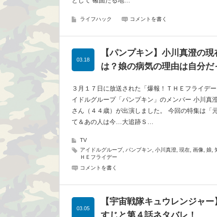
として 確固たる地…
ライフハック
コメントを書く
【パンプキン】小川真澄の現
03.18
は？娘の病気の理由は自分だ
３月１７日に放送された「爆報！ＴＨＥフライデー」
イドルグループ「パンプキン」のメンバー 小川真
さん（４４歳）が出演しました。 今回の特集は「
て＆あの人は今…大追跡Ｓ…
TV
アイドルグループ, パンプキン, 小川真澄, 現在, 画像, 娘,
ＨＥフライデー
コメントを書く
【宇宙戦隊キュウレンジャー
03.05
すじと第４話ネタバレ！