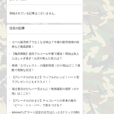
登録されている記事はございません。
注目の記事
カール販売終了でなくなる味は？今後の販売地域や由
来など徹底調査！
【亀田興毅】急性アルコール中毒で搬送！理由は友人
とはしゃぎ過ぎ！お店や飲んだ友人は？
映画「エヴェレスト」の撮影現場（ロケ地)はどこ？過
酷で危険な生活！
【グレーテルのかまど】ワッフルのレシピ！ハート型
でプレゼントにもオススメ！！
福士蒼汰がひらパー兄さんに！映画撮影の場所（ロケ
地）はここだ！
【グレーテルのかまど】チョコレートの本来の魅力
「ビーン・トゥ・バー」で差をつける？
iphoneの jアラート設定の仕方はたった3クリック(5秒)