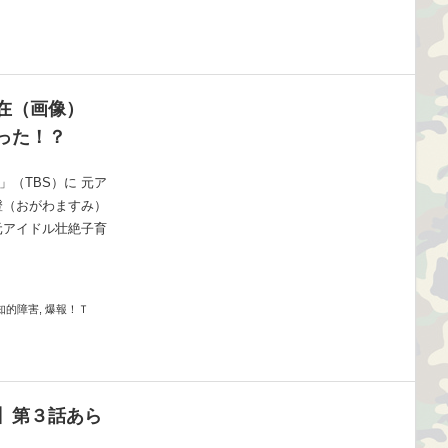
在（画像）
った！？
（TBS）に 元ア
澄（おがわますみ）
元アイドル壮絶子育
 知的障害, 爆報！Ｔ
】第３話あら