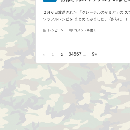
２月６日放送された 「グレーテルのかまど」の ス
ワッフルレシピを まとめてみました。 (さらに…)
レシピ, TV
コメントを書く
3
4
5
6
7
9
»
«
1
2
…