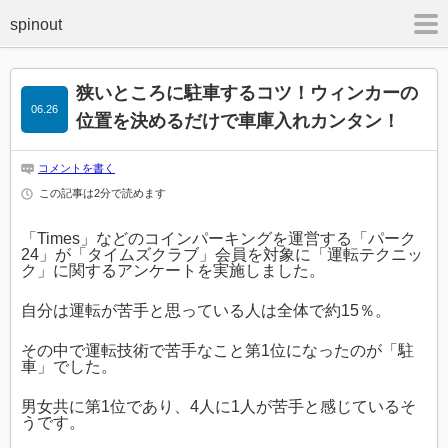
m
狭いところに駐車するコツ！ウィンカーの
06.26
位置を決めるだけで車庫入れカンタン！
コメントを書く
この記事は2分で読めます
「Times」などのコインパーキングを運営する「パーク
24」が「タイムズクラブ」会員を対象に「運転テクニッ
ク」に関するアンケートを実施しました。
自分は運転が苦手と思っている人は全体で約15％。
その中で運転技術で苦手なこと第1位になったのが「駐
車」でした。
男女共に第1位であり、4人に1人が苦手と感じているそ
うです。