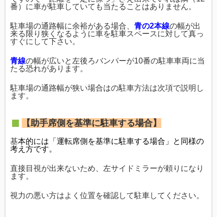
番）に車が駐車していても当たることはありません。
駐車場の通路幅に余裕がある場合、
青の2本線
の幅が出
来る限り狭くなるように車を駐車スペースに対して真っ
すぐにして下さい。
青線
の幅が広いと左後ろバンパーが10番の駐車車両に当
たる恐れがあります。
駐車場の通路幅が狭い場合はの駐車方法は次項で説明し
ます。
【助手席側を基準に駐車する場合】
基
本的には「運転席側を基準に駐車する場合」と同様の
考え方です。
直接目視が出来ないため、左サイドミラーが頼りになり
ます。
視力の悪い方はよく位置を確認して駐車してください。