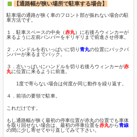
【通路幅が狭い場所で駐車する場合】
駐車場の通路が狭く車のフロント部が振れない場合の駐
車方法です。
１．駐車スペースの中央（
赤丸
）に右後ろウィンカーが
来るように左前バンパーをギリギリまで前進させ停車。
２．ハンドルを右いっぱいに切り
青丸
の位置にバックバ
ンパーが来るまでバック。
３．左いっぱいにハンドルを切り右後ろウィンカーが
赤
丸
に位置に来るように前進。
1度で寄らない場合は何度か同じ動作を繰り返す。
４．前項の要領で駐車。
これだけです。
もし通路幅が狭く最初の停車位置が赤丸の位置でも車体
を取り回せない場合は、最初の停車位置を
赤丸
から
青線
の間に少し寄せてやり直してみて下さい。