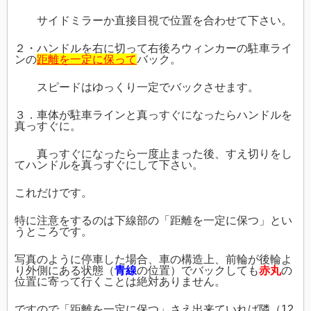
サイドミラーか直接目視で位置を合わせて下さい。
２・ハンドルを右に切って右後ろウィンカーの駐車ライ
ンの
距離を一定に保って
バック。
スピードはゆっくり一定でバックさせます。
３．車体が駐車ラインと真っすぐになったらハンドルを
真っすぐに。
真っすぐになったら一度止まった後、すえ切りをし
てハンドルを真っすぐにして下さい。
これだけです。
特に注意をするのは下線部の「距離を一定に保つ」とい
うところです。
写真のように停車した場合、車の構造上、前輪が後輪よ
り外側にある状態（
青線
の位置）でバックしても
赤丸
の
位置に寄って行くことは絶対ありません。
ですので「距離を一定に保つ」さえ出来ていれば隣（12