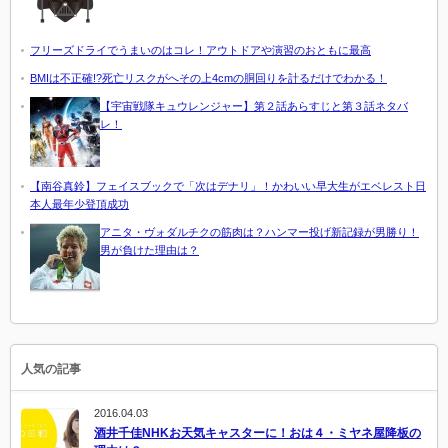
フリーズドライでうまいのはコレ！アウトドアや演習のおともに最高
BMIは不正確!?死亡リスクがへその上4cmの胴回りを計るだけでわかる！
【宇宙戦隊キュウレンジャー】第２話あらすじと第３話ネタバ
レ！
【南谷真鈴】フェイスブックで「次はデナリ」！かわいい早大生がエベレスト日
本人最年少登頂成功
アニタ・ヴォダルチクの筋肉は？ハンマー投げ新記録が男勝り！
男が負けた理由は？
人気の記事
2016.04.03
酒井千佳NHKお天気キャスターに！おは４・ミヤネ屋降板の