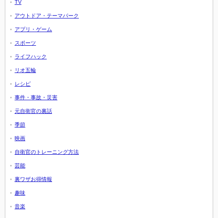
TV
アウトドア・テーマパーク
アプリ・ゲーム
スポーツ
ライフハック
リオ五輪
レシピ
事件・事故・災害
元自衛官の裏話
季節
映画
自衛官のトレーニング方法
芸能
裏ワザお得情報
趣味
音楽