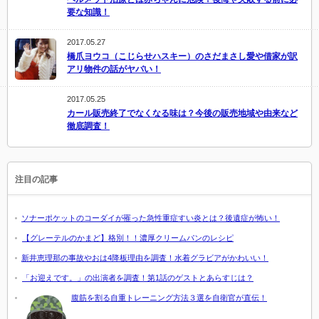
要な知識！
2017.05.27
橋爪ヨウコ（こじらせハスキー）のさだまさし愛や借家が訳
アリ物件の話がヤバい！
2017.05.25
カール販売終了でなくなる味は？今後の販売地域や由来など
徹底調査！
注目の記事
ソナーポケットのコーダイが罹った急性重症すい炎とは？後遺症が怖い！
【グレーテルのかまど】格別！！濃厚クリームパンのレシピ
新井恵理那の事故やおは4降板理由を調査！水着グラビアがかわいい！
「お迎えです。」の出演者を調査！第1話のゲストとあらすじは？
腹筋を割る自重トレーニング方法３選を自衛官が直伝！