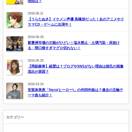
理由は？
2016.05.11
【うらたぬき】イケメン声優 高橋渉だった！あのアニメやド
ラマCD・ゲームに出演中！
2016.06.29
新豊洲市場の欠陥がひどい！塩水禁止・土壌汚染・床抜け
る・間口狭すぎマグロ切れない！
2016.05.25
【岡副麻希】経歴は？ブログやSNSがない理由は彼氏の画像
流出が原因？
2016.03.24
安室奈美恵「Hero(ヒーロー)」の作詞作曲は？過去の五輪テ
ーマ曲も紹介！
カテゴリー