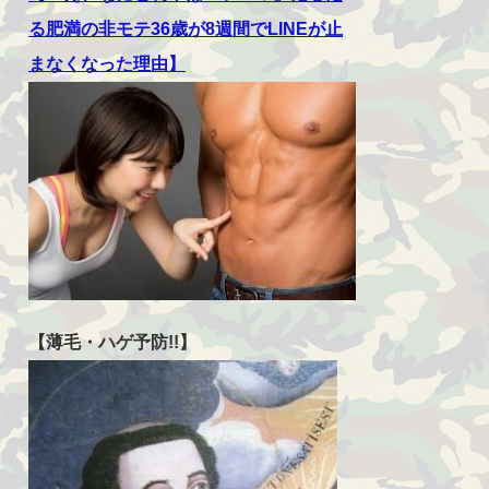
る肥満の非モテ36歳が8週間でLINEが止
まなくなった理由】
【薄毛・ハゲ予防!!】