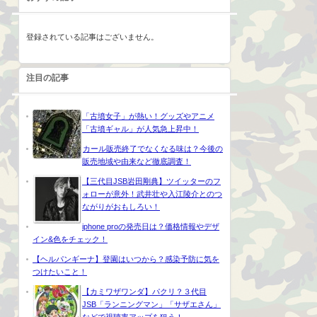
登録されている記事はございません。
注目の記事
「古墳女子」が熱い！グッズやアニメ
「古墳ギャル」が人気急上昇中！
カール販売終了でなくなる味は？今後の
販売地域や由来など徹底調査！
【三代目JSB岩田剛典】ツイッターのフ
ォローが意外！武井壮や入江陵介とのつ
ながりがおもしろい！
iphone proの発売日は？価格情報やデザ
イン&色をチェック！
【ヘルパンギーナ】登園はいつから？感染予防に気を
つけたいこと！
【カミワザワンダ】パクリ？３代目
JSB「ランニングマン」「サザエさん」