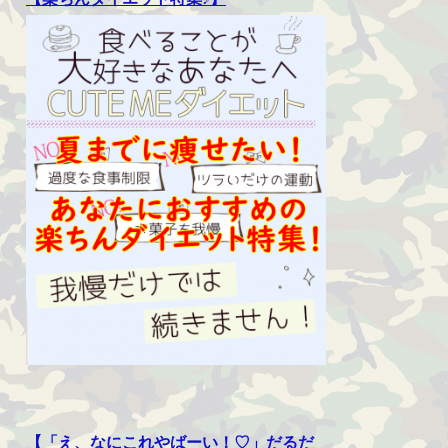
【「え、なにこれやばーい！♡」だるだ