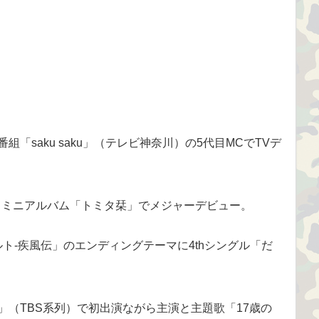
組「saku saku」（テレビ神奈川）の5代目MCでTVデ
ンからミニアルバム「トミタ栞」でメジャーデビュー。
-ナルト-疾風伝」のエンディングテーマに4thシングル「だ
象」（TBS系列）で初出演ながら主演と主題歌「17歳の