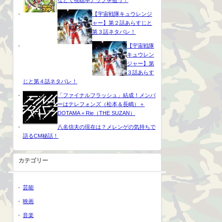
などで視聴率アップを狙う！
【宇宙戦隊キュウレンジ
ャー】第２話あらすじと
第３話ネタバレ！
【宇宙戦隊
キュウレン
ジャー】第
３話あらす
じと第４話ネタバレ！
「ファイナルフラッシュ」結成！メンバ
ーはテレフォンズ（松本＆長嶋）＋
DOTAMA＋Rie（THE SUZAN）
八名信夫の現在は？メレンゲの気持ちで
語るCM秘話！
カテゴリー
芸能
映画
音楽