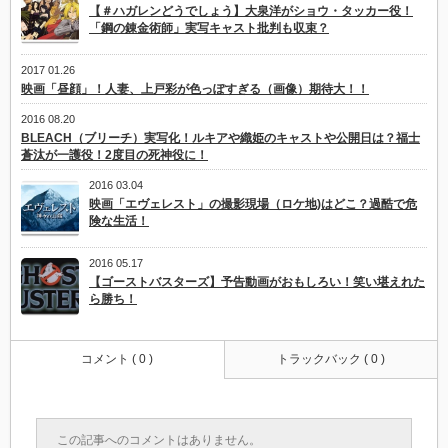
【＃ハガレンどうでしょう】大泉洋がショウ・タッカー役！
「鋼の錬金術師」実写キャスト批判も収束？
2017 01.26
映画「昼顔」！人妻、上戸彩が色っぽすぎる（画像）期待大！！
2016 08.20
BLEACH（ブリーチ）実写化！ルキアや織姫のキャストや公開日は？福士
蒼汰が一護役！2度目の死神役に！
2016 03.04
映画「エヴェレスト」の撮影現場（ロケ地)はどこ？過酷で危
険な生活！
2016 05.17
【ゴーストバスターズ】予告動画がおもしろい！笑い堪えれた
ら勝ち！
コメント ( 0 )
トラックバック ( 0 )
この記事へのコメントはありません。