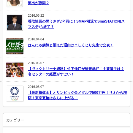
流出が原因？
2016.06.22
香取慎吾の黒うさぎが4羽に！SMAP引退でSmaSTATION(ス
マステ)も終了？
2016.04.04
はんにゃ病気と消えた理由は？しくじり先生で公表！
2016.06.07
【ヴィクトリーナ姫路】竹下佳江が監督就任！主要選手は？
名セッターの経歴がすごい！
2016.06.07
【最新報奨金】オリンピック金メダルで500万円！リオから増
額！東京五輪はさらに上がる！
カテゴリー