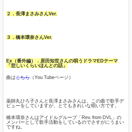
２．長澤まさみさんVer.
３．橋本環奈さんVer.
Ex（番外編）．原田知世さんの唄うドラマEDテーマ
「悲しいくらいほんとの話」
曲は
こちら
（You Tubeページ）
薬師丸ひろ子さんと長澤まさみさんは、この曲で歌手デ
ビューをしていますが、とてもきれいな唄い方です。
橋本環奈さんはアイドルグループ「Rev. from DVL」の
メンバーとして歌手活動をしているのでさすがにうまい
ですね。