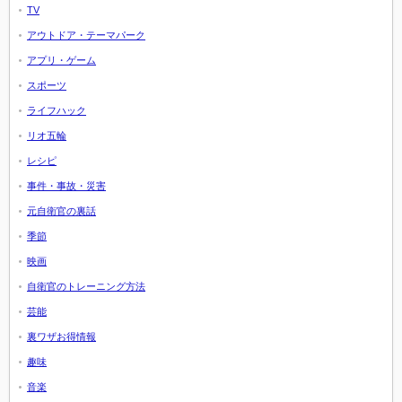
TV
アウトドア・テーマパーク
アプリ・ゲーム
スポーツ
ライフハック
リオ五輪
レシピ
事件・事故・災害
元自衛官の裏話
季節
映画
自衛官のトレーニング方法
芸能
裏ワザお得情報
趣味
音楽