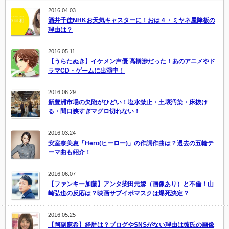
2016.04.03
酒井千佳NHKお天気キャスターに！おは４・ミヤネ屋降板の
理由は？
2016.05.11
【うらたぬき】イケメン声優 高橋渉だった！あのアニメやド
ラマCD・ゲームに出演中！
2016.06.29
新豊洲市場の欠陥がひどい！塩水禁止・土壌汚染・床抜け
る・間口狭すぎマグロ切れない！
2016.03.24
安室奈美恵「Hero(ヒーロー)」の作詞作曲は？過去の五輪テ
ーマ曲も紹介！
2016.06.07
【ファンキー加藤】アンタ柴田元嫁（画像あり）と不倫！山
崎弘也の反応は？映画サブイボマスクは爆死決定？
2016.05.25
【岡副麻希】経歴は？ブログやSNSがない理由は彼氏の画像