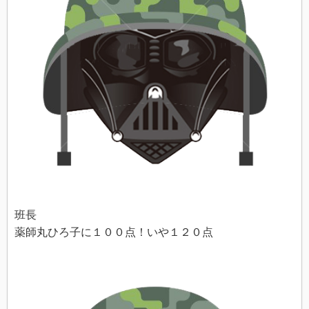
班長
薬師丸ひろ子に１００点！いや１２０点