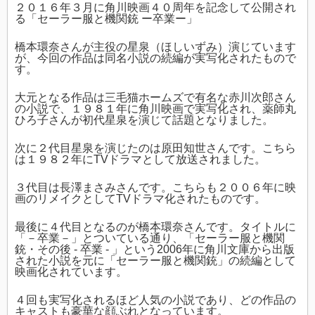
２０１６年３月に角川映画４０周年を記念して公開され
る「セーラー服と機関銃 ー卒業ー」
橋本環奈さんが主役の星泉（ほしいずみ）演じています
が、今回の作品は同名小説の続編が実写化されたもので
す。
大元となる作品は三毛猫ホームズで有名な赤川次郎さん
の小説で、１９８１年に角川映画で実写化され、薬師丸
ひろ子さんが初代星泉を演じて話題となりました。
次に２代目星泉を演じたのは原田知世さんです。こちら
は１９８２年にTVドラマとして放送されました。
３代目は長澤まさみさんです。こちらも２００６年に映
画のリメイクとしてTVドラマ化されたものです。
最後に４代目となるのが橋本環奈さんです。タイトルに
「－卒業－」とついている通り、「セーラー服と機関
銃・その後 - 卒業 - 」という2006年に角川文庫から出版
された小説を元に「セーラー服と機関銃」の続編として
映画化されています。
４回も実写化されるほど人気の小説であり、どの作品の
キャストも豪華な顔ぶれとなっています。