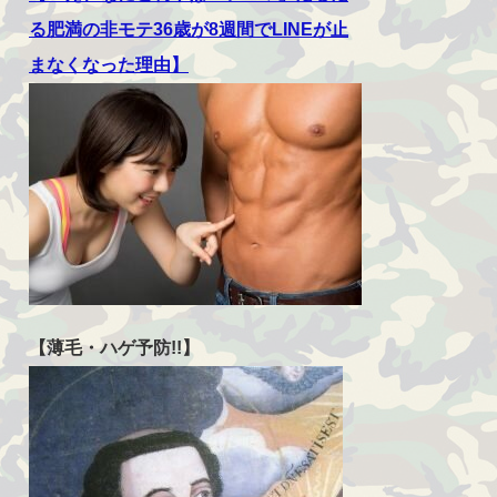
る肥満の非モテ36歳が8週間でLINEが止
まなくなった理由】
【薄毛・ハゲ予防!!】