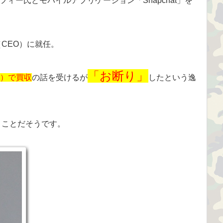
ィー氏とモバイルアプリケーション「Snapchat」を
（CEO）に就任。
「お断り」
超）で買収
の話を受けるが
したという逸
いうことだそうです。