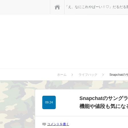
ホーム
「え、なにこれやばーい！♡」だるだる肥
ホーム
ライフハック
Snapcha
Snapchatのサング
09.24
機能や値段も気にな
コメントを書く