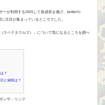
ザーが利用するSNSして急成長を遂げ、twitterや
の展開に注目が集まっているところでした。
les（スペクタクルズ）」について気になるところを調べ
？
能は？
発売日と値段は？
ポンサ－リンク