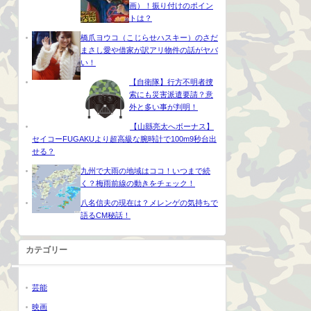
画）！振り付けのポイン
トは？
橋爪ヨウコ（こじらせハスキー）のさだ
まさし愛や借家が訳アリ物件の話がヤバ
い！
【自衛隊】行方不明者捜
索にも災害派遣要請？意
外と多い事が判明！
【山縣亮太へボーナス】
セイコーFUGAKUより超高級な腕時計で100m9秒台出
せる？
九州で大雨の地域はココ！いつまで続
く？梅雨前線の動きをチェック！
八名信夫の現在は？メレンゲの気持ちで
語るCM秘話！
カテゴリー
芸能
映画