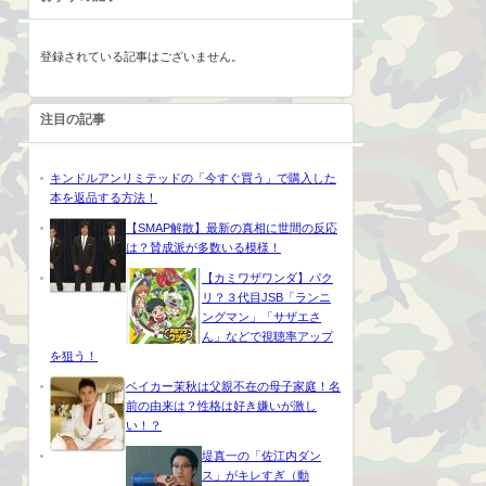
登録されている記事はございません。
注目の記事
キンドルアンリミテッドの「今すぐ買う」で購入した
本を返品する方法！
【SMAP解散】最新の真相に世間の反応
は？賛成派が多数いる模様！
【カミワザワンダ】パク
リ？３代目JSB「ランニ
ングマン」「サザエさ
ん」などで視聴率アップ
を狙う！
ベイカー茉秋は父親不在の母子家庭！名
前の由来は？性格は好き嫌いが激し
い！？
堤真一の「佐江内ダン
ス」がキレすぎ（動