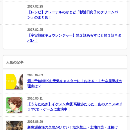
2017.02.25
【レシピ】グレーテルのかまど「杉浦日向子のクリームパ
ン」のまとめ！
2017.02.25
【宇宙戦隊キュウレンジャー】第２話あらすじと第３話ネタ
バレ！
人気の記事
2016.04.03
酒井千佳NHKお天気キャスターに！おは４・ミヤネ屋降板の
理由は？
2016.05.11
【うらたぬき】イケメン声優 高橋渉だった！あのアニメやド
ラマCD・ゲームに出演中！
2016.06.29
新豊洲市場の欠陥がひどい！塩水禁止・土壌汚染・床抜け