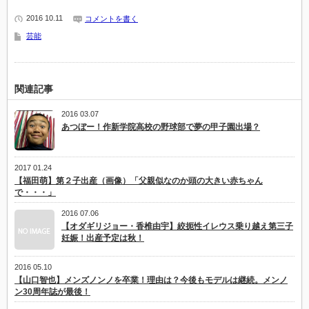
2016 10.11
コメントを書く
芸能
関連記事
2016 03.07
あつぼー！作新学院高校の野球部で夢の甲子園出場？
2017 01.24
【福田萌】第２子出産（画像）「父親似なのか頭の大きい赤ちゃん
で・・・」
2016 07.06
【オダギリジョー・香椎由宇】絞扼性イレウス乗り越え第三子
妊娠！出産予定は秋！
2016 05.10
【山口智也】メンズノンノを卒業！理由は？今後もモデルは継続。メンノ
ン30周年誌が最後！