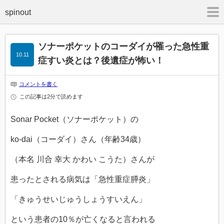
m
ソナーポケットのコーダイが罹った急性重
10.11
症すい炎とは？後遺症が怖い！
コメントを書く
この記事は2分で読めます
Sonar Pocket（ソナーポケット）の
ko-dai（コーダイ）さん（年齢34歳）
（本名 川合 幸大 かわい こうた）さんが
患ったとされる病気は「急性重症膵炎」
「きゅうせいじゅうしょうすいえん」
という患者の10％が亡くなると言われる