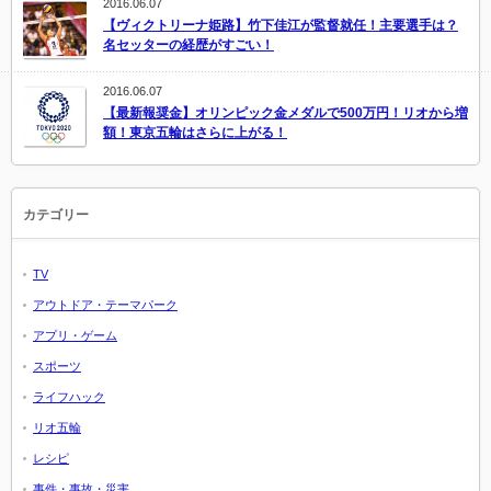
2016.06.07
【ヴィクトリーナ姫路】竹下佳江が監督就任！主要選手は？
名セッターの経歴がすごい！
2016.06.07
【最新報奨金】オリンピック金メダルで500万円！リオから増
額！東京五輪はさらに上がる！
カテゴリー
TV
アウトドア・テーマパーク
アプリ・ゲーム
スポーツ
ライフハック
リオ五輪
レシピ
事件・事故・災害