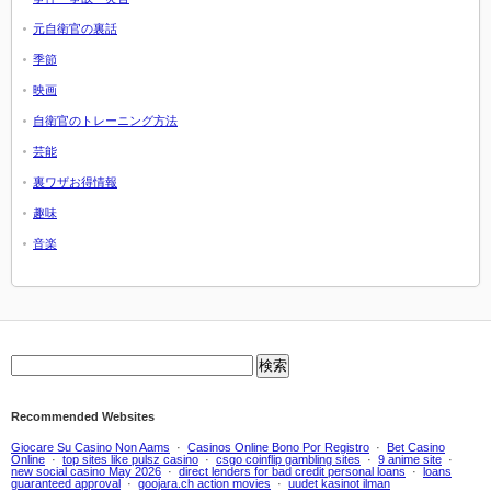
元自衛官の裏話
季節
映画
自衛官のトレーニング方法
芸能
裏ワザお得情報
趣味
音楽
Recommended Websites
Giocare Su Casino Non Aams
·
Casinos Online Bono Por Registro
·
Bet Casino
Online
·
top sites like pulsz casino
·
csgo coinflip gambling sites
·
9 anime site
·
new social casino May 2026
·
direct lenders for bad credit personal loans
·
loans
guaranteed approval
·
goojara.ch action movies
·
uudet kasinot ilman