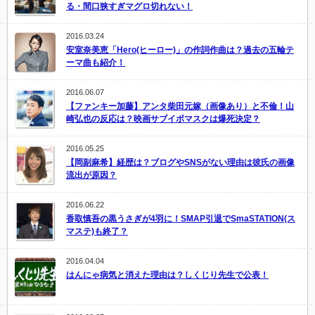
る・間口狭すぎマグロ切れない！
2016.03.24
安室奈美恵「Hero(ヒーロー)」の作詞作曲は？過去の五輪テ
ーマ曲も紹介！
2016.06.07
【ファンキー加藤】アンタ柴田元嫁（画像あり）と不倫！山
崎弘也の反応は？映画サブイボマスクは爆死決定？
2016.05.25
【岡副麻希】経歴は？ブログやSNSがない理由は彼氏の画像
流出が原因？
2016.06.22
香取慎吾の黒うさぎが4羽に！SMAP引退でSmaSTATION(ス
マステ)も終了？
2016.04.04
はんにゃ病気と消えた理由は？しくじり先生で公表！