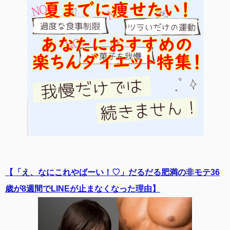
【「え、なにこれやばーい！♡」だるだる肥満の非モテ36
歳が8週間でLINEが止まなくなった理由】