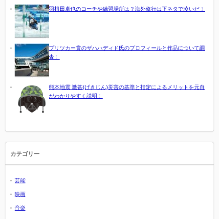
羽根田卓也のコーチや練習場所は？海外修行は下ネタで凌いだ！
プリツカー賞のザハハディド氏のプロフィールと作品について調
査！
熊本地震 激甚(げきじん)災害の基準と指定によるメリットを元自
がわかりやすく説明！
カテゴリー
芸能
映画
音楽