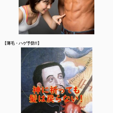
【薄毛・ハゲ予防!!】