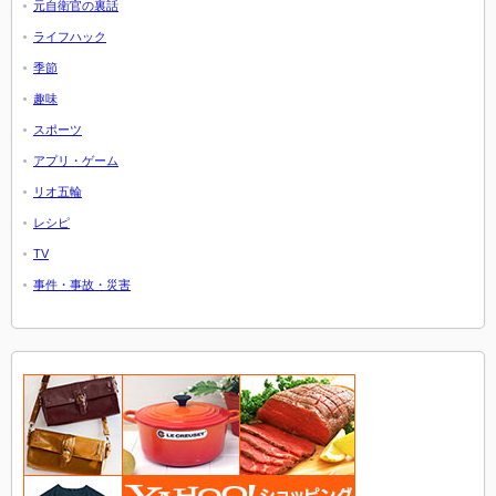
元自衛官の裏話
ライフハック
季節
趣味
スポーツ
アプリ・ゲーム
リオ五輪
レシピ
TV
事件・事故・災害