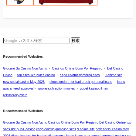
Recommended Websites
Giocare Su Casino Non Aams
·
Casinos Online Bono Por Registro
·
Bet Casino
Online
·
top sites like pulsz casino
·
csgo coinflip gambling sites
·
9 anime site
·
new social casino May 2026
·
direct lenders for bad credit personal loans
·
loans
guaranteed approval
·
goojara.ch action movies
·
uudet kasinot ilman
rekisteröitymistä
Recommended Websites
Giocare Su Casino Non Aams
Casinos Online Bono Por Registro
Bet Casino Online
top
sites like pulsz casino
csgo coinflip gambling sites
9 anime site
new social casino May
2026
direct lenders for bad credit personal loans
loans guaranteed approval
goojara.ch