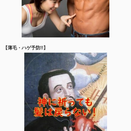
【薄毛・ハゲ予防!!】