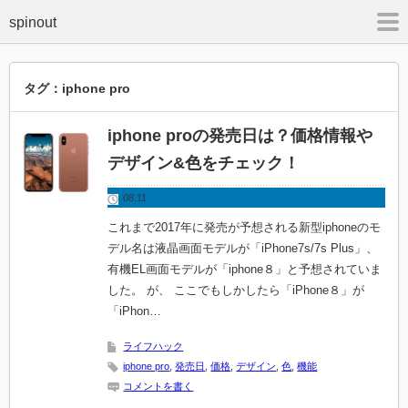
m
タグ：iphone pro
iphone proの発売日は？価格情報や
デザイン&色をチェック！
08.11
これまで2017年に発売が予想される新型iphoneのモ
デル名は液晶画面モデルが「iPhone7s/7s Plus」、
有機EL画面モデルが「iphone８」と予想されていま
した。 が、 ここでもしかしたら「iPhone８」が
「iPhon…
ライフハック
iphone pro
,
発売日
,
価格
,
デザイン
,
色
,
機能
コメントを書く