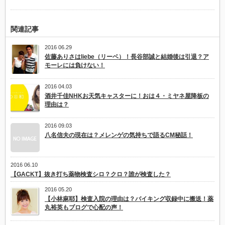
関連記事
2016 06.29
佐藤ありさはliebe（リーベ）！長谷部誠と結婚後は引退？ア
モーレには負けない！
2016 04.03
酒井千佳NHKお天気キャスターに！おは４・ミヤネ屋降板の
理由は？
2016 09.03
八名信夫の現在は？メレンゲの気持ちで語るCM秘話！
2016 06.10
【GACKT】抜き打ち薬物検査シロ？クロ？誰が検査した？
2016 05.20
【小林麻耶】検査入院の理由は？バイキング収録中に搬送！薬
丸裕英もブログで心配の声！