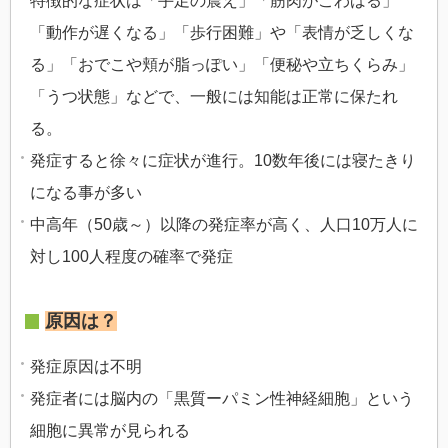
特徴的な症状は「手足の震え」「筋肉がこわばる」
「動作が遅くなる」「歩行困難」や「表情が乏しくな
る」「おでこや頬が脂っぽい」「便秘や立ちくらみ」
「うつ状態」などで、一般には知能は正常に保たれ
る。
発症すると徐々に症状が進行。10数年後には寝たきり
になる事が多い
中高年（50歳～）以降の発症率が高く、人口10万人に
対し100人程度の確率で発症
原因は？
発症原因は不明
発症者には脳内の「
黒質
ーパミン性神経細胞」という
細胞に異常が見られる