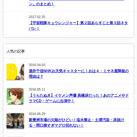
ン」のまとめ！
2017.02.25
【宇宙戦隊キュウレンジャー】第２話あらすじと第３話ネタ
バレ！
人気の記事
2016.04.03
酒井千佳NHKお天気キャスターに！おは４・ミヤネ屋降板の
理由は？
2016.05.11
【うらたぬき】イケメン声優 高橋渉だった！あのアニメやド
ラマCD・ゲームに出演中！
2016.06.29
新豊洲市場の欠陥がひどい！塩水禁止・土壌汚染・床抜け
る・間口狭すぎマグロ切れない！