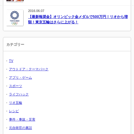
2016.06.07
【最新報奨金】オリンピック金メダルで500万円！リオから増
額！東京五輪はさらに上がる！
カテゴリー
TV
アウトドア・テーマパーク
アプリ・ゲーム
スポーツ
ライフハック
リオ五輪
レシピ
事件・事故・災害
元自衛官の裏話