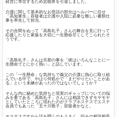
経営に専念するため芸能界を引退しました。
介護に関して基本的なお世話の部分はヘルパーに任せ
「高知東生」容疑者は介護や入院に必要な難しい書類仕
事を率先して担当。
その合間をぬって「高島礼子」さんの舞台を見に行って
応援したりと家族を大切に一生懸命尽くしてこられたそ
うです。
「高島礼子」さんは旦那の事を「彼はいろんなことに一
生懸命でとにかく熱い」と話しています。
この「一生懸命」な気持ちで義父の介護に熱心に取り組
んでいる中で、やはり何処かで「まだやりたいことがあ
る」という未練があったのではないでしょうか？
そんな内に秘めた気持ちと現実のギャップについての悩
みを妻である「高島礼子」さんには相談できずモヤモヤ
としていたところに現れたのがクラブホステスでエステ
会員でもあった「五十川敦子」容疑者かなと。
ホステスですから話を聞くのもうまく、悩みの相談相手