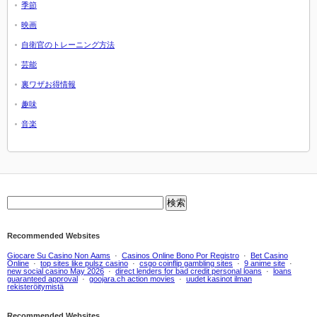
季節
映画
自衛官のトレーニング方法
芸能
裏ワザお得情報
趣味
音楽
Recommended Websites
Giocare Su Casino Non Aams
·
Casinos Online Bono Por Registro
·
Bet Casino
Online
·
top sites like pulsz casino
·
csgo coinflip gambling sites
·
9 anime site
·
new social casino May 2026
·
direct lenders for bad credit personal loans
·
loans
guaranteed approval
·
goojara.ch action movies
·
uudet kasinot ilman
rekisteröitymistä
Recommended Websites