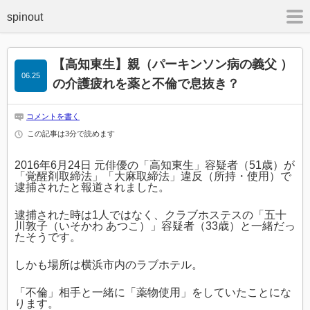
m
【高知東生】親（パーキンソン病の義父 ）
06.25
の介護疲れを薬と不倫で息抜き？
コメントを書く
この記事は3分で読めます
2016年6月24日 元俳優の「高知東生」容疑者（51歳）が
「覚醒剤取締法」「大麻取締法」違反（所持・使用）で
逮捕されたと報道されました。
逮捕された時は1人ではなく、クラブホステスの「五十
川敦子（いそかわ あつこ）」容疑者（33歳）と一緒だっ
たそうです。
しかも場所は横浜市内のラブホテル。
「不倫」相手と一緒に「薬物使用」をしていたことにな
ります。