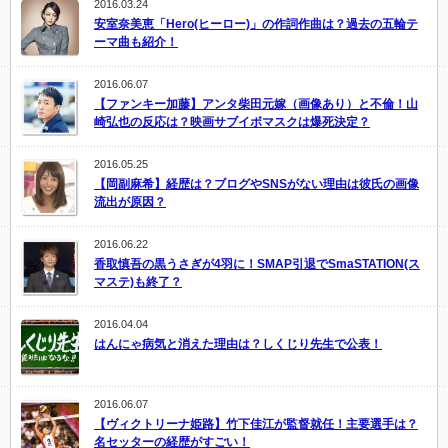
2016.03.24
安室奈美恵「Hero(ヒーロー)」の作詞作曲は？過去の五輪テ
ーマ曲も紹介！
2016.06.07
【ファンキー加藤】アンタ柴田元嫁（画像あり）と不倫！山
崎弘也の反応は？映画サブイボマスクは爆死決定？
2016.05.25
【岡副麻希】経歴は？ブログやSNSがない理由は彼氏の画像
流出が原因？
2016.06.22
香取慎吾の黒うさぎが4羽に！SMAP引退でSmaSTATION(ス
マステ)も終了？
2016.04.04
はんにゃ病気と消えた理由は？しくじり先生で公表！
2016.06.07
【ヴィクトリーナ姫路】竹下佳江が監督就任！主要選手は？
名セッターの経歴がすごい！