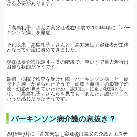
ける必要があります。
「高島礼子」さんの実父は現在90歳で2004年頃に「パー
キンソン病」を発症。
それ以来「高島礼子」さんと「高知東生」容疑者が主体
となって介護に努めてきました。
現在は要介護認定４～５の階級で、車いすで自力歩行は
困難な状態だそうです。
最初、病院で検査を受けた際「パーキンソン病」と「硬
膜下血腫」が見られたそうで「硬膜下血腫」の影響で幻
聴・幻影が見えていたため「認知症」に近い状態とな
り、「高島礼子」さんらを見ても「あんた、誰だ？」と
いった感じだったそうです。
パーキンソン病介護の息抜き？
2015年6月に「高知東生」容疑者は義父の介護とエステ