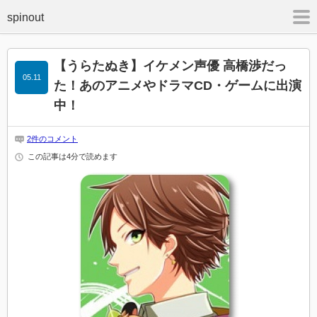
m
【うらたぬき】イケメン声優 高橋渉だっ
05.11
た！あのアニメやドラマCD・ゲームに出演
中！
2件のコメント
この記事は4分で読めます