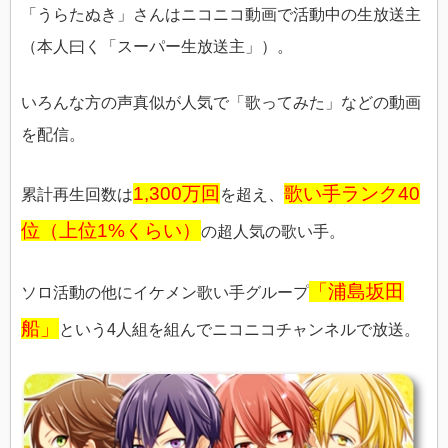
「うらたぬき」さんはニコニコ動画で活動中の生放送主
（本人曰く「スーパー生放送主」）。
いろんな方の声真似が人気で「歌ってみた」などの動画
を配信。
1,300万回
歌い手ランク40
累計再生回数は
を超え、
位（上位1%くらい）
の超人気の歌い手。
「浦島坂田
ソロ活動の他にイケメン歌い手グループ
船」
という4人組を組んでニコニコチャンネルで放送。