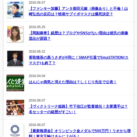
2016.06.07
【ファンキー加藤】アンタ柴田元嫁（画像あり）と不倫！山
崎弘也の反応は？映画サブイボマスクは爆死決定？
2016.05.25
【岡副麻希】経歴は？ブログやSNSがない理由は彼氏の画像
流出が原因？
2016.06.22
香取慎吾の黒うさぎが4羽に！SMAP引退でSmaSTATION(ス
マステ)も終了？
2016.04.04
はんにゃ病気と消えた理由は？しくじり先生で公表！
2016.06.07
【ヴィクトリーナ姫路】竹下佳江が監督就任！主要選手は？
名セッターの経歴がすごい！
2016.06.07
【最新報奨金】オリンピック金メダルで500万円！リオから増
額！東京五輪はさらに上がる！