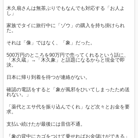
木久扇さんは無茶ぶりでもなんでも対応する「お人よ
し」
家族でタイに旅行中に「ゾウ」の購入を持ち掛けられ
た。
それは「像」ではなく、「象」だった。
500万円のところを90万円で売ってくれるという話に、
「木久蔵」→「木久象」と話題になるからと現金で即
決。
日本に帰り到着を待つが連絡がない。
確認の電話をすると「象が風邪をひいてしまったため送
れない。」
「薬代とエサ代を振り込んでくれ」など次々とお金を要
求。
支払い続けたが最後には音信不通。
「象の背中にカゴをつけて乗せればお金儲けができる」