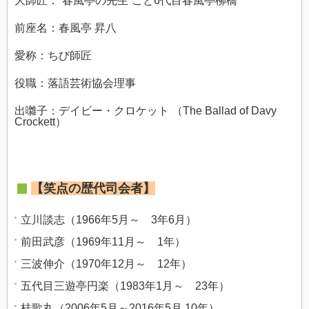
大師匠：“春風亭の先生”こと6代目春風亭柳橋
前座名：春風亭 昇八
愛称：ちび師匠
役職：落語芸術協会理事
出囃子：デイビー・クロケット （The Ballad of Davy
Crockett）
【笑点の歴代司会者】
立川談志（1966年5月～ 3年6月）
前田武彦（1969年11月～ 1年）
三波伸介（1970年12月～ 12年）
五代目三遊亭円楽（1983年1月～ 23年）
桂歌丸（2006年5月～2016年5月 10年）