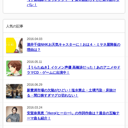
バレ！
人気の記事
2016.04.03
酒井千佳NHKお天気キャスターに！おは４・ミヤネ屋降板の
理由は？
2016.05.11
【うらたぬき】イケメン声優 高橋渉だった！あのアニメやド
ラマCD・ゲームに出演中！
2016.06.29
新豊洲市場の欠陥がひどい！塩水禁止・土壌汚染・床抜け
る・間口狭すぎマグロ切れない！
2016.03.24
安室奈美恵「Hero(ヒーロー)」の作詞作曲は？過去の五輪テ
ーマ曲も紹介！