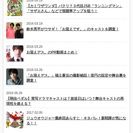
2016 05.15
【カミワザワンダ】パクリ？３代目JSB「ランニングマン」
「サザエさん」などで視聴率アップを狙う！
2016 03.19
鈴木亮平がウサギ！「お迎えです。」のキャストを調査！
2016 03.20
お迎えデス。のPR動画まとめ！
2016 03.26
「お迎えデス。」福士蒼汰の撮影秘話！堤円の設定や舞台裏を
調査！
2016 05.26
【弱虫ペダル】実写ドラマキャストは？放送日はいつ？舞台キャストの再
現性を超える？
2017 02.05
ジュウオウジャー最終回あらすじ・ネタバレ！新戦隊が気にな
る！！