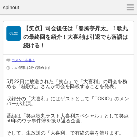
m
【笑点】司会後任は「春風亭昇太」！歌丸
05.22
の最終回を紹介！大喜利は引退でも落語は
続ける！
コメントを書く
この記事は2分で読めます
5月22日に放送された「笑点」で「大喜利」の司会を務
める「桂歌丸」さんが司会を降板することを発表。
収録分の「大喜利」にはゲストとして「TOKIO」のメン
バーが出演。
番組は「笑点歌丸ラスト大喜利スペシャル」として笑点
50年のウラ事件簿を振り返る企画。
そして、生放送の「大喜利」で有終の美を飾ります。