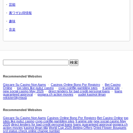
芸能
裏ワザお得情報
趣味
音楽
Recommended Websites
Giocare Su Casino Non Aams
·
Casinos Online Bono Por Registro
·
Bet Casino
Online
·
top sites like pulsz casino
·
csgo coinflip gambling sites
·
9 anime site
·
new social casino May 2026
·
direct lenders for bad credit personal loans
·
loans
guaranteed approval
·
goojara.ch action movies
·
uudet kasinot ilman
rekisteröitymistä
Recommended Websites
Giocare Su Casino Non Aams
Casinos Online Bono Por Registro
Bet Casino Online
top
sites like pulsz casino
csgo coinflip gambling sites
9 anime site
new social casino May
2026
direct lenders for bad credit personal loans
loans guaranteed approval
goojara.ch
action movies
kasinot ilman tiliä
World Cup 2026 Betting Offers
Dried Flower Bouquets
srd status check online change number