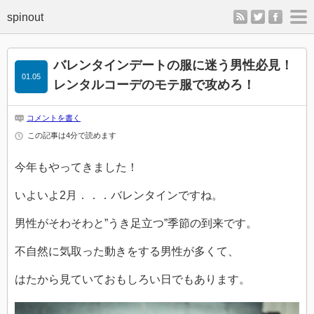
rss
twitter
faceb
m
バレンタインデートの服に迷う男性必見！
01.05
レンタルコーデのモテ服で攻めろ！
コメントを書く
この記事は4分で読めます
今年もやってきました！
いよいよ2月．．．バレンタインですね。
男性がそわそわと”うき足立つ”季節の到来です。
不自然に気取った動きをする男性が多くて、
はたから見ていておもしろい日でもあります。