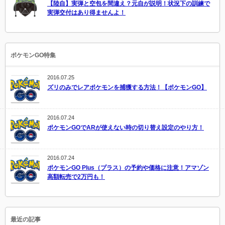
【陸自】実弾と空包を間違え？元自が説明！状況下の訓練で
実弾交付はあり得ませんよ！
ポケモンGO特集
2016.07.25
ズリのみでレアポケモンを捕獲する方法！【ポケモンGO】
2016.07.24
ポケモンGOでARが使えない時の切り替え設定のやり方！
2016.07.24
ポケモンGO Plus（プラス）の予約や価格に注意！アマゾン
高額転売で2万円も！
最近の記事