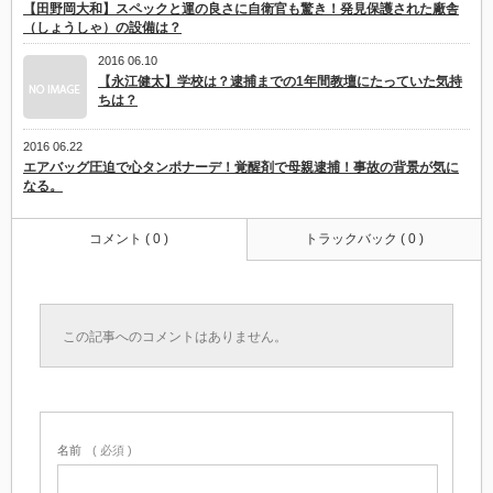
【田野岡大和】スペックと運の良さに自衛官も驚き！発見保護された廠舎
（しょうしゃ）の設備は？
2016 06.10
【永江健太】学校は？逮捕までの1年間教壇にたっていた気持
ちは？
2016 06.22
エアバッグ圧迫で心タンポナーデ！覚醒剤で母親逮捕！事故の背景が気に
なる。
コメント ( 0 )
トラックバック ( 0 )
この記事へのコメントはありません。
名前
( 必須 )