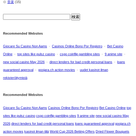
音楽
(15)
Recommended Websites
Giocare Su Casino Non Aams
·
Casinos Online Bono Por Registro
·
Bet Casino
Online
·
top sites like pulsz casino
·
csgo coinflip gambling sites
·
9 anime site
·
new social casino May 2026
·
direct lenders for bad credit personal loans
·
loans
guaranteed approval
·
goojara.ch action movies
·
uudet kasinot ilman
rekisteröitymistä
Recommended Websites
Giocare Su Casino Non Aams
Casinos Online Bono Por Registro
Bet Casino Online
top
sites like pulsz casino
csgo coinflip gambling sites
9 anime site
new social casino May
2026
direct lenders for bad credit personal loans
loans guaranteed approval
goojara.ch
action movies
kasinot ilman tiliä
World Cup 2026 Betting Offers
Dried Flower Bouquets