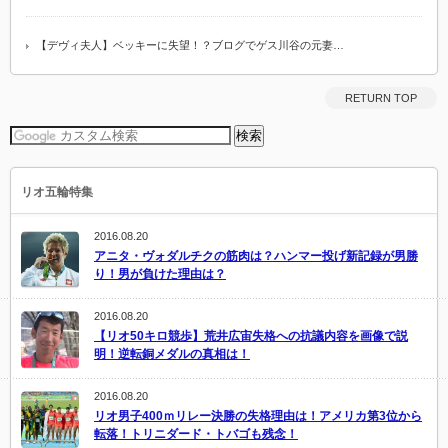
【デヴィ夫人】ベッキーに失望！？ブログでゲス川谷の元妻…
RETURN TOP
リオ五輪特集
2016.08.20
アニタ・ヴォダルチクの筋肉は？ハンマー投げ新記録が男勝
り！男が負けた理由は？
2016.08.20
【リオ50キロ競歩】荒井広宙失格への抗議内容を画像で説
明！逆転銅メダルの真相は！
2016.08.20
リオ男子400ｍリレー決勝の失格理由は！アメリカ第3位から
転落！トリニダード・トバゴも残念！