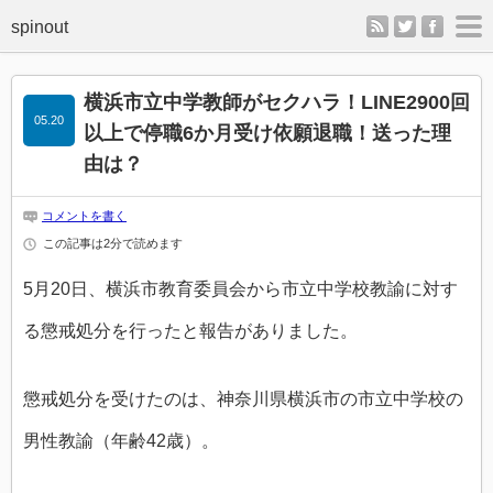
rss
twitter
faceb
m
横浜市立中学教師がセクハラ！LINE2900回
05.20
以上で停職6か月受け依願退職！送った理
由は？
コメントを書く
この記事は2分で読めます
5月20日、横浜市教育委員会から市立中学校教諭に対す
る懲戒処分を行ったと報告がありました。
懲戒処分を受けたのは、神奈川県横浜市の市立中学校の
男性教諭（年齢42歳）。