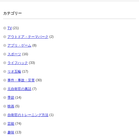
カテゴリー
TV
(21)
アウトドア・テーマパーク
(2)
アプリ・ゲーム
(8)
スポーツ
(16)
ライフハック
(33)
リオ五輪
(17)
事件・事故・災害
(30)
元自衛官の裏話
(7)
季節
(14)
映画
(5)
自衛官のトレーニング方法
(1)
芸能
(74)
趣味
(13)