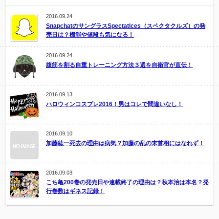
2016.09.24
SnapchatのサングラスSpectatlces（スペクタクルズ）の発
売日は？機能や値段も気になる！
2016.09.24
腹筋を割る自重トレーニング方法３選を自衛官が直伝！
2016.09.13
ハロウィンコスプレ2016！男はコレで間違いなし！
2016.09.10
加藤紘一死去の理由は病気？加藤の乱の末首相にはなれず！
2016.09.03
こち亀200巻の発売日や連載終了の理由は？秋本治は本名？発
行巻数はギネス記録！