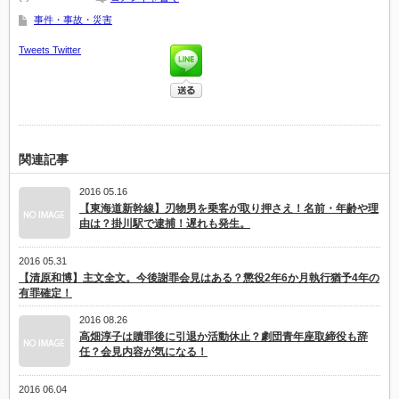
事件・事故・災害
Tweets
Twitter
関連記事
2016 05.16
【東海道新幹線】刃物男を乗客が取り押さえ！名前・年齢や理
由は？掛川駅で逮捕！遅れも発生。
2016 05.31
【清原和博】主文全文。今後謝罪会見はある？懲役2年6か月執行猶予4年の
有罪確定！
2016 08.26
高畑淳子は贖罪後に引退か活動休止？劇団青年座取締役も辞
任？会見内容が気になる！
2016 06.04