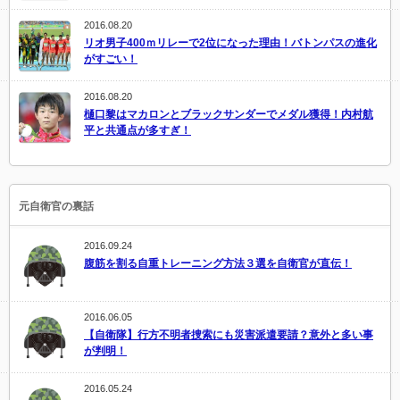
2016.08.20
リオ男子400ｍリレーで2位になった理由！バトンパスの進化
がすごい！
2016.08.20
樋口黎はマカロンとブラックサンダーでメダル獲得！内村航
平と共通点が多すぎ！
元自衛官の裏話
2016.09.24
腹筋を割る自重トレーニング方法３選を自衛官が直伝！
2016.06.05
【自衛隊】行方不明者捜索にも災害派遣要請？意外と多い事
が判明！
2016.05.24