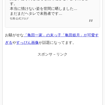
す。
本当に情けない姿を世間に晒しました…
まだまだヘタレで未熟者です…
引用:公式ブログ
お騒がせな
「亀田一家」の末っ子「亀田姫月」が可愛す
ぎる
や
すっぴん画像
が話題になってます。
スポンサ－リンク