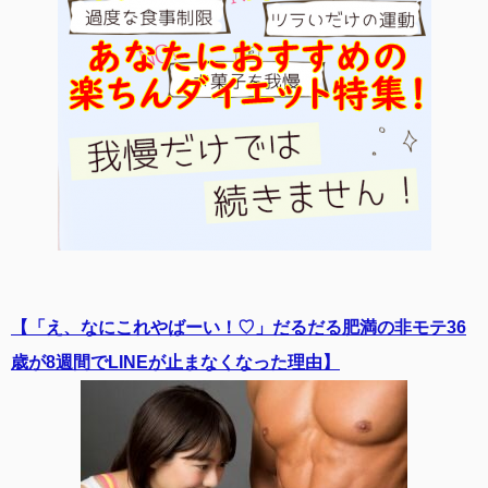
【「え、なにこれやばーい！♡」だるだる肥満の非モテ36
歳が8週間でLINEが止まなくなった理由】