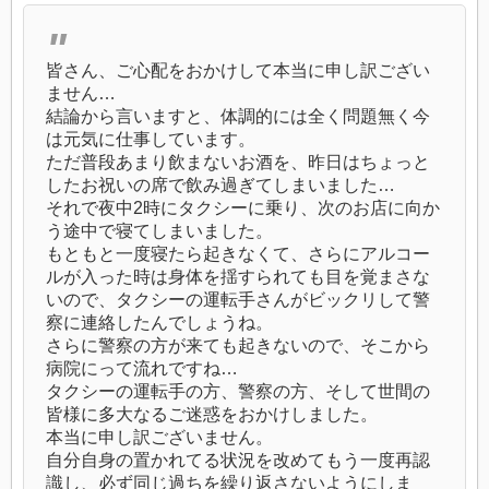
皆さん、ご心配をおかけして本当に申し訳ござい
ません…
結論から言いますと、体調的には全く問題無く今
は元気に仕事しています。
ただ普段あまり飲まないお酒を、昨日はちょっと
したお祝いの席で飲み過ぎてしまいました…
それで夜中2時にタクシーに乗り、次のお店に向か
う途中で寝てしまいました。
もともと一度寝たら起きなくて、さらにアルコー
ルが入った時は身体を揺すられても目を覚まさな
いので、タクシーの運転手さんがビックリして警
察に連絡したんでしょうね。
さらに警察の方が来ても起きないので、そこから
病院にって流れですね…
タクシーの運転手の方、警察の方、そして世間の
皆様に多大なるご迷惑をおかけしました。
本当に申し訳ございません。
自分自身の置かれてる状況を改めてもう一度再認
識し、必ず同じ過ちを繰り返さないようにしま