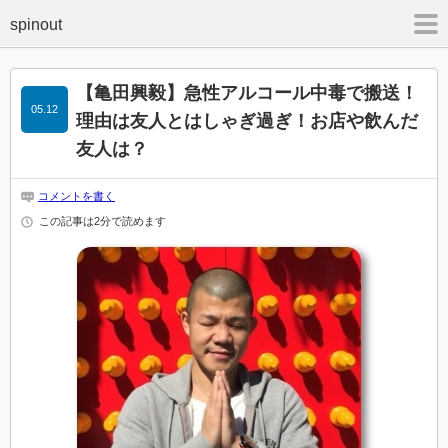
m
【亀田興毅】急性アルコール中毒で搬送！
05.12
理由は友人とはしゃぎ過ぎ！お店や飲んだ
友人は？
コメントを書く
この記事は2分で読めます