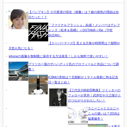
【パンプキン】小川真澄の現在（画像）は？娘の病気の理由は自
分だった！？
「ファイナルフラッシュ」結成！メンバーはテレフ
ォンズ（松本＆長嶋）＋DOTAMA＋Rie（THE
SUZAN）
【スーパーマーズ】見える方角や時間帯は？期間や
天気も気になる！
iphoneの画像を無制限に保存する方法発見！しかも無料で使いやすい！
プリツカー賞のザハハディド氏のプロフィールと作品について調
査！
ICBMの意味は？北朝鮮がミサイル発射に拘る記念
日一覧まとめ！
【三代目JSB岩田剛典】ツイッターの
フォローが意外！武井壮や入江陵介と
のつながりがおもしろい！
ラニーニャとエルニー
ニョの違いは？2016は
猛暑厳冬！
リオ男子